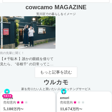
cowcamo MAGAZINE
荒川区での暮らしをイメージ
街の先輩に聞く！
【＃千駄木 】誰かの眼鏡を借りて
見たら、 “谷根千” の日常ってこん
なにスペシャル。
もっと記事を読む
ウルカモ
家を売りたい人と買いたい人のマッチングサービス
miyos
emori
売却意向
売却意向
5,180
11,674
万円〜
万円〜