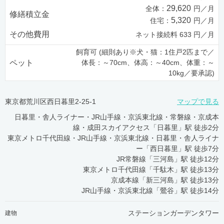
29,620
全体：
円／月
修繕積立金
5,320
住宅：
円／月
その他費用
ネット接続料 633 円／月
飼育可 (細則あり※犬・猫：1住戸2匹まで／
ペット
体長：～70cm、体高：～40cm、体重：～
10kg／要承認)
東京都荒川区西日暮里2-25-1
マップで見る
日暮里・舎人ライナー・JR山手線・京浜東北線・常磐線・京成本
線・成田スカイアクセス「日暮里」駅 徒歩2分
東京メトロ千代田線・JR山手線・京浜東北線・日暮里・舎人ライナ
ー「西日暮里」駅 徒歩7分
JR常磐線「三河島」駅 徒歩12分
東京メトロ千代田線「千駄木」駅 徒歩13分
京成本線「新三河島」駅 徒歩13分
JR山手線・京浜東北線「鶯谷」駅 徒歩14分
ステーションガーデンタワー
建物