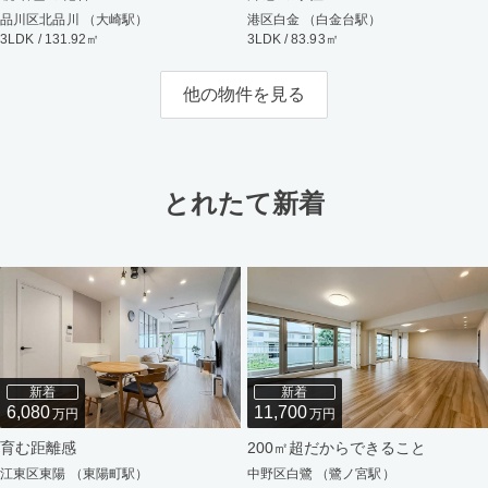
品川区北品川 （大崎駅）
港区白金 （白金台駅）
3LDK / 131.92㎡
3LDK / 83.93㎡
他の物件を見る
とれたて新着
新着
新着
6,080
11,700
万円
万円
育む距離感
200㎡超だからできること
江東区東陽 （東陽町駅）
中野区白鷺 （鷺ノ宮駅）