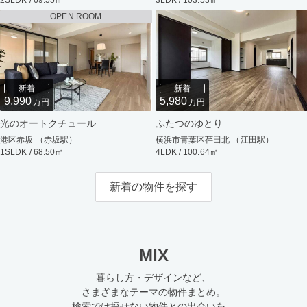
2SLDK / 69.55㎡
3LDK / 103.53㎡
OPEN ROOM
新着
新着
9,990
5,980
万円
万円
光のオートクチュール
ふたつのゆとり
港区赤坂 （赤坂駅）
横浜市青葉区荏田北 （江田駅）
1SLDK / 68.50㎡
4LDK / 100.64㎡
新着の物件を探す
MIX
暮らし方・デザインなど、
さまざまなテーマの物件まとめ。
検索では探せない物件との出会いを。