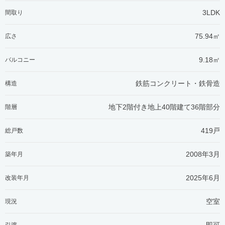
3LDK
間取り
75.94㎡
広さ
9.18㎡
バルコニー
鉄筋コンクリート・鉄骨造
構造
地下2階付き地上40階建て36階部分
階層
419戸
総戸数
2008年3月
築年月
2025年6月
改装年月
空室
現況
即可