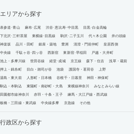
エリアから探す
表参道･青山
麻布･広尾
渋谷･恵比寿･中目黒
目黒･白金高輪
下北沢･三軒茶屋
東横線･目黒線
駒沢･二子玉川
代々木公園
井の頭線
神楽坂
品川・田町
銀座・築地
豊洲
清澄・門前仲町
皇居西側
中央線
千駄ヶ谷･四ッ谷
西新宿
東新宿･早稲田
戸越・大井町
池上・多摩川線
世田谷線
経堂･成城
京王線
森下・住吉
浅草・蔵前
押上・錦糸町
目白・雑司が谷
池袋
護国寺・茗荷谷
上野
湯島・東大前
人形町・日本橋
谷根千・日暮里
神田・神保町
駒込・本駒込
東陽町・南砂町・大島
東横線神奈川
みなとみらい線
田園都市線神奈川
赤羽・十条・王子
練馬・大江戸線・西武線
板橋・三田線・東武線
中央線多摩
京急線
その他
行政区から探す