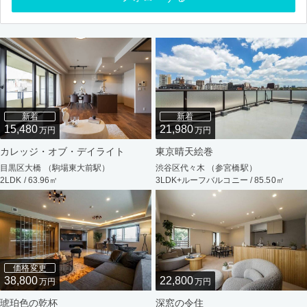
新着
新着
15,480
21,980
万円
万円
カレッジ・オブ・デイライト
東京晴天絵巻
目黒区大橋 （駒場東大前駅）
渋谷区代々木 （参宮橋駅）
2LDK / 63.96㎡
3LDK+ルーフバルコニー / 85.50㎡
価格変更
38,800
22,800
万円
万円
琥珀色の乾杯
深窓の令住