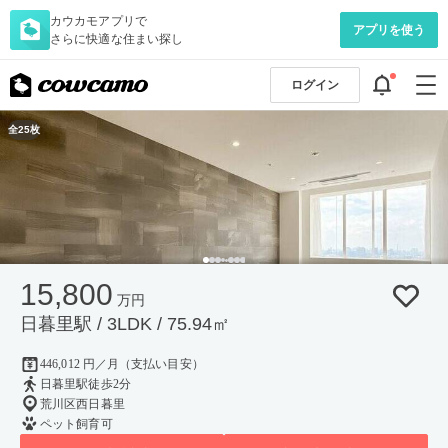
カウカモアプリで
アプリを使う
さらに快適な住まい探し
ログイン
全25枚
15,800
万円
日暮里駅 / 3LDK / 75.94㎡
446,012 円／月（支払い目安）
日暮里駅徒歩2分
荒川区西日暮里
ペット飼育可