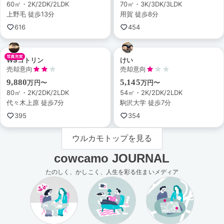
60㎡・2K/2DK/2LDK
70㎡・3K/3DK/3LDK
上野毛 徒歩13分
用賀 徒歩8分
616
454
WSコトリン
けい
売却意向
売却意向
9,880
5,145
万円〜
万円〜
80㎡・2K/2DK/2LDK
54㎡・2K/2DK/2LDK
代々木上原 徒歩7分
駒沢大学 徒歩7分
395
354
ウルカモトップを見る
cowcamo JOURNAL
たのしく、かしこく、人生を彩る住まいメディア