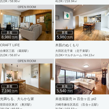
2LDK / 58.90㎡
4LDK / 218.94㎡
OPEN ROOM
新着
新着
8,980
5,980
万円
万円
CRAFT LIFE
木肌のぬくもり
台東区三筋 （蔵前駅）
大田区北千束 （北千束駅）
2LDK / 56.87㎡
2LDK+マルチルーム / 64.13㎡
OPEN ROOM
新着
新着
7,190
5,540
万円
万円
光満ちる、大らかな家
未改装販売 in 百合ヶ丘 pt2
世田谷区奥沢 （奥沢駅）
川崎市麻生区高石 （百合ヶ丘駅）