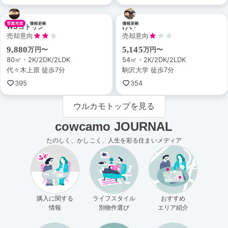
WSコトリン
けい
売却意向
売却意向
9,880
5,145
万円〜
万円〜
80㎡・2K/2DK/2LDK
54㎡・2K/2DK/2LDK
代々木上原 徒歩7分
駒沢大学 徒歩7分
395
354
ウルカモトップを見る
cowcamo JOURNAL
たのしく、かしこく、人生を彩る住まいメディア
購入に関する
ライフスタイル
おすすめ
情報
別物件選び
エリア紹介