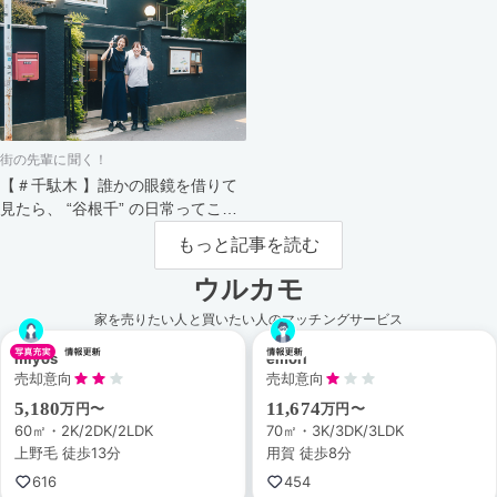
街の先輩に聞く！
【＃千駄木 】誰かの眼鏡を借りて
見たら、 “谷根千” の日常ってこん
なにスペシャル。
もっと記事を読む
ウルカモ
家を売りたい人と買いたい人のマッチングサービス
miyos
emori
売却意向
売却意向
5,180
11,674
万円〜
万円〜
60㎡・2K/2DK/2LDK
70㎡・3K/3DK/3LDK
上野毛 徒歩13分
用賀 徒歩8分
616
454