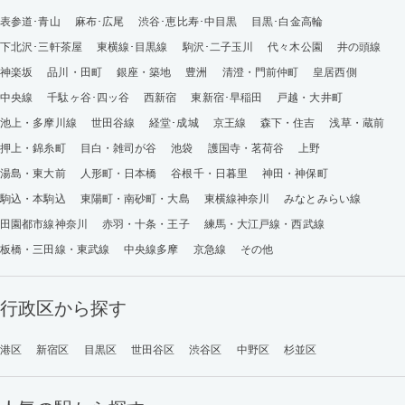
表参道･青山
麻布･広尾
渋谷･恵比寿･中目黒
目黒･白金高輪
下北沢･三軒茶屋
東横線･目黒線
駒沢･二子玉川
代々木公園
井の頭線
神楽坂
品川・田町
銀座・築地
豊洲
清澄・門前仲町
皇居西側
中央線
千駄ヶ谷･四ッ谷
西新宿
東新宿･早稲田
戸越・大井町
池上・多摩川線
世田谷線
経堂･成城
京王線
森下・住吉
浅草・蔵前
押上・錦糸町
目白・雑司が谷
池袋
護国寺・茗荷谷
上野
湯島・東大前
人形町・日本橋
谷根千・日暮里
神田・神保町
駒込・本駒込
東陽町・南砂町・大島
東横線神奈川
みなとみらい線
田園都市線神奈川
赤羽・十条・王子
練馬・大江戸線・西武線
板橋・三田線・東武線
中央線多摩
京急線
その他
行政区から探す
港区
新宿区
目黒区
世田谷区
渋谷区
中野区
杉並区