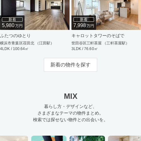
新着
新着
5,980
7,998
万円
万円
ふたつのゆとり
キャロットタワーのそばで
横浜市青葉区荏田北 （江田駅）
世田谷区三軒茶屋 （三軒茶屋駅）
4LDK / 100.64㎡
3LDK / 76.60㎡
新着の物件を探す
MIX
暮らし方・デザインなど、
さまざまなテーマの物件まとめ。
検索では探せない物件との出会いを。