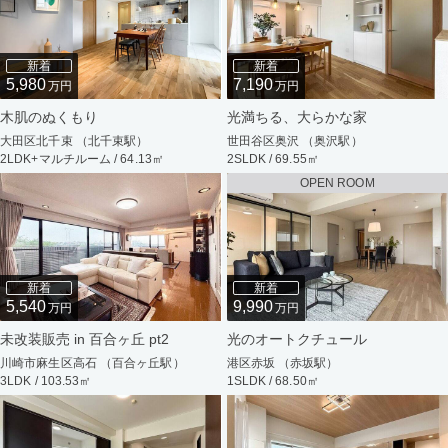
新着
新着
5,980
7,190
万円
万円
木肌のぬくもり
光満ちる、大らかな家
大田区北千束 （北千束駅）
世田谷区奥沢 （奥沢駅）
2LDK+マルチルーム / 64.13㎡
2SLDK / 69.55㎡
OPEN ROOM
新着
新着
5,540
9,990
万円
万円
未改装販売 in 百合ヶ丘 pt2
光のオートクチュール
川崎市麻生区高石 （百合ヶ丘駅）
港区赤坂 （赤坂駅）
3LDK / 103.53㎡
1SLDK / 68.50㎡