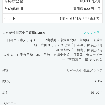
修繕積立金
10,600 円／月
その他費用
専用庭 900 円／月
ペット
飼育可 (細則あり※2匹まで)
東京都荒川区東日暮里6-40-9
マップで見る
日暮里・舎人ライナー・JR山手線・京浜東北線・常磐線・京成本
線・成田スカイアクセス「日暮里」駅 徒歩7分
JR常磐線「三河島」駅 徒歩7分
東京メトロ千代田線・JR山手線・京浜東北線・日暮里・舎人ライナ
ー「西日暮里」駅 徒歩10分
リベール日暮里グラシア
建物
2LDK
間取り
55.80㎡
広さ
-
バルコニー