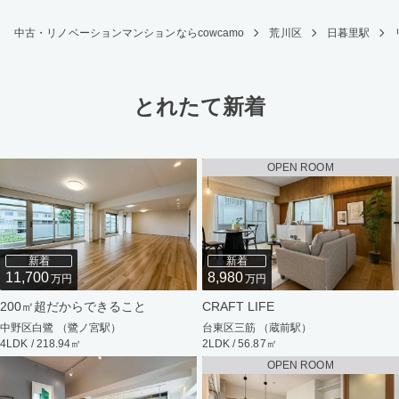
中古・リノベーションマンションならcowcamo
荒川区
日暮里駅
とれたて新着
OPEN ROOM
新着
新着
11,700
8,980
万円
万円
200㎡超だからできること
CRAFT LIFE
中野区白鷺 （鷺ノ宮駅）
台東区三筋 （蔵前駅）
4LDK / 218.94㎡
2LDK / 56.87㎡
OPEN ROOM