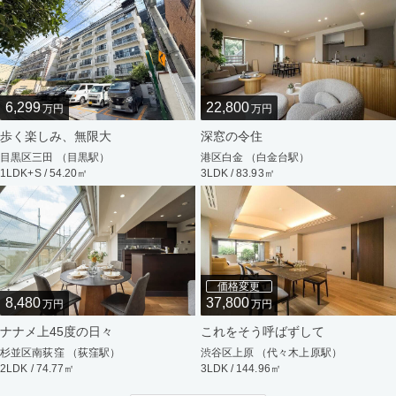
6,299
22,800
万円
万円
歩く楽しみ、無限大
深窓の令住
目黒区三田 （目黒駅）
港区白金 （白金台駅）
1LDK+S / 54.20㎡
3LDK / 83.93㎡
価格変更
8,480
37,800
万円
万円
ナナメ上45度の日々
これをそう呼ばずして
杉並区南荻窪 （荻窪駅）
渋谷区上原 （代々木上原駅）
2LDK / 74.77㎡
3LDK / 144.96㎡