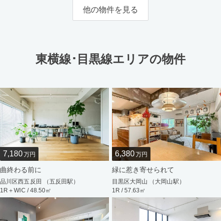
他の物件を見る
東横線･目黒線エリアの物件
7,180
6,380
万円
万円
曲終わる前に
緑に惹き寄せられて
品川区西五反田 （五反田駅）
目黒区大岡山 （大岡山駅）
1R＋WIC / 48.50㎡
1R / 57.63㎡