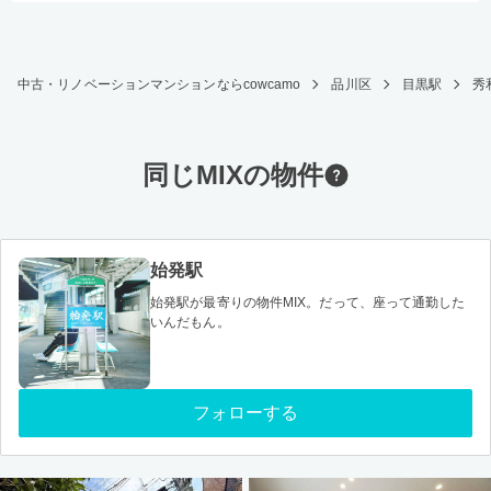
中古・リノベーションマンションならcowcamo
品川区
目黒駅
秀
同じMIXの物件
始発駅
始発駅が最寄りの物件MIX。だって、座って通勤した
いんだもん。
フォローする