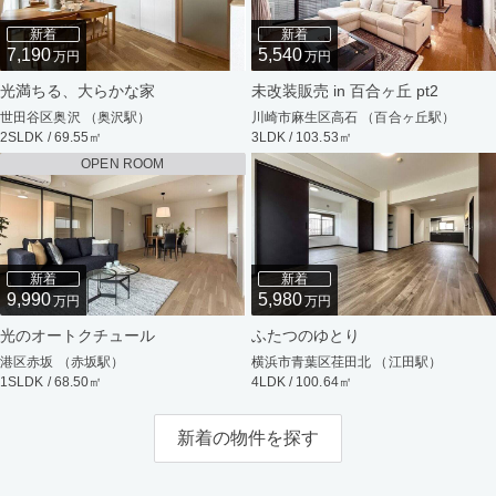
新着
新着
7,190
5,540
万円
万円
光満ちる、大らかな家
未改装販売 in 百合ヶ丘 pt2
世田谷区奥沢 （奥沢駅）
川崎市麻生区高石 （百合ヶ丘駅）
2SLDK / 69.55㎡
3LDK / 103.53㎡
OPEN ROOM
新着
新着
9,990
5,980
万円
万円
光のオートクチュール
ふたつのゆとり
港区赤坂 （赤坂駅）
横浜市青葉区荏田北 （江田駅）
1SLDK / 68.50㎡
4LDK / 100.64㎡
新着の物件を探す