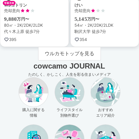
WSコトリン
けい
売却意向
売却意向
9,880
5,145
万円〜
万円〜
80㎡・2K/2DK/2LDK
54㎡・2K/2DK/2LDK
代々木上原 徒歩7分
駒沢大学 徒歩7分
395
354
ウルカモトップを見る
cowcamo JOURNAL
たのしく、かしこく、人生を彩る住まいメディア
購入に関する
ライフスタイル
おすすめ
情報
別物件選び
エリア紹介