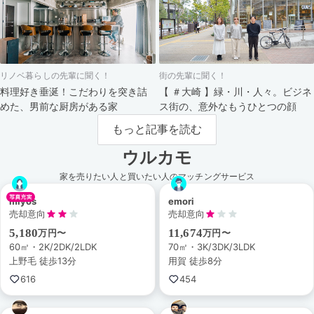
リノベ暮らしの先輩に聞く！
街の先輩に聞く！
料理好き垂涎！こだわりを突き詰
【 ＃大崎 】緑・川・人々。ビジネ
めた、男前な厨房がある家
ス街の、意外なもうひとつの顔
もっと記事を読む
ウルカモ
家を売りたい人と買いたい人のマッチングサービス
miyos
emori
売却意向
売却意向
5,180
11,674
万円〜
万円〜
60㎡・2K/2DK/2LDK
70㎡・3K/3DK/3LDK
上野毛 徒歩13分
用賀 徒歩8分
616
454