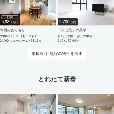
新着
5,980
9,700
万円
万円
木肌のぬくもり
「白と黒」の美学
大田区北千束 （北千束駅）
目黒区中根 （都立大学駅）
2LDK+マルチルーム / 64.13㎡
1LDK / 52.99㎡
東横線･目黒線の物件を探す
とれたて新着