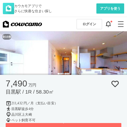
カウカモアプリで
アプリを使う
さらに快適な住まい探し
ログイン
全10枚
7,490
万円
目黒駅 / 1R / 58.30㎡
211,432 円／月（支払い目安）
目黒駅徒歩4分
品川区上大崎
ペット飼育不可