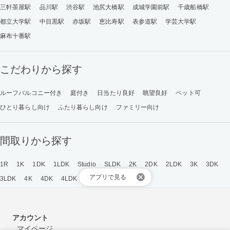
三軒茶屋駅
品川駅
渋谷駅
池尻大橋駅
成城学園前駅
千歳船橋駅
都立大学駅
中目黒駅
赤坂駅
恵比寿駅
表参道駅
学芸大学駅
麻布十番駅
こだわりから探す
ルーフバルコニー付き
庭付き
日当たり良好
眺望良好
ペット可
ひとり暮らし向け
ふたり暮らし向け
ファミリー向け
間取りから探す
1R
1K
1DK
1LDK
Studio
SLDK
2K
2DK
2LDK
3K
3DK
アプリで見る
3LDK
4K
4DK
4LDK
アカウント
マイページ