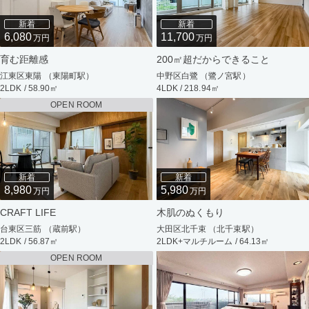
新着
新着
6,080
11,700
万円
万円
育む距離感
200㎡超だからできること
江東区東陽 （東陽町駅）
中野区白鷺 （鷺ノ宮駅）
2LDK / 58.90㎡
4LDK / 218.94㎡
OPEN ROOM
新着
新着
8,980
5,980
万円
万円
CRAFT LIFE
木肌のぬくもり
台東区三筋 （蔵前駅）
大田区北千束 （北千束駅）
2LDK / 56.87㎡
2LDK+マルチルーム / 64.13㎡
OPEN ROOM