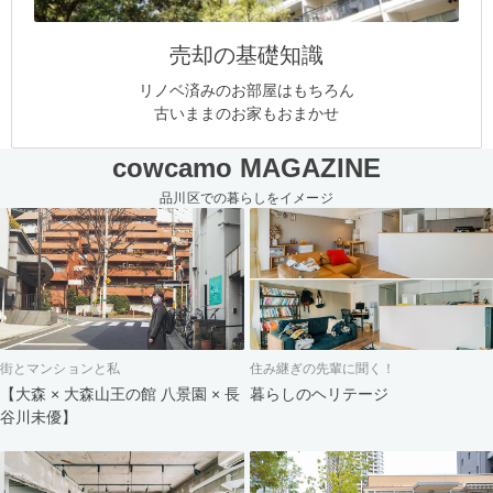
売却の基礎知識
リノベ済みのお部屋はもちろん
古いままのお家もおまかせ
cowcamo MAGAZINE
品川区での暮らしをイメージ
街とマンションと私
住み継ぎの先輩に聞く！
【大森 × 大森山王の館 八景園 × 長
暮らしのヘリテージ
谷川未優】