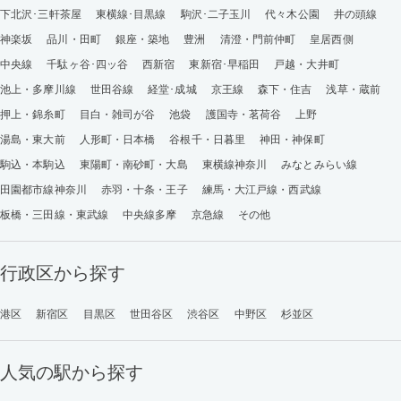
下北沢･三軒茶屋
東横線･目黒線
駒沢･二子玉川
代々木公園
井の頭線
神楽坂
品川・田町
銀座・築地
豊洲
清澄・門前仲町
皇居西側
中央線
千駄ヶ谷･四ッ谷
西新宿
東新宿･早稲田
戸越・大井町
池上・多摩川線
世田谷線
経堂･成城
京王線
森下・住吉
浅草・蔵前
押上・錦糸町
目白・雑司が谷
池袋
護国寺・茗荷谷
上野
湯島・東大前
人形町・日本橋
谷根千・日暮里
神田・神保町
駒込・本駒込
東陽町・南砂町・大島
東横線神奈川
みなとみらい線
田園都市線神奈川
赤羽・十条・王子
練馬・大江戸線・西武線
板橋・三田線・東武線
中央線多摩
京急線
その他
行政区から探す
港区
新宿区
目黒区
世田谷区
渋谷区
中野区
杉並区
人気の駅から探す