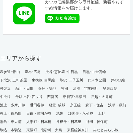
カウカモ編集部から毎日配信。新着やおす
すめ情報をお届けします。
エリアから探す
表参道･青山
麻布･広尾
渋谷･恵比寿･中目黒
目黒･白金高輪
下北沢･三軒茶屋
東横線･目黒線
駒沢･二子玉川
代々木公園
井の頭線
神楽坂
品川・田町
銀座・築地
豊洲
清澄・門前仲町
皇居西側
中央線
千駄ヶ谷･四ッ谷
西新宿
東新宿･早稲田
戸越・大井町
池上・多摩川線
世田谷線
経堂･成城
京王線
森下・住吉
浅草・蔵前
押上・錦糸町
目白・雑司が谷
池袋
護国寺・茗荷谷
上野
湯島・東大前
人形町・日本橋
谷根千・日暮里
神田・神保町
駒込・本駒込
東陽町・南砂町・大島
東横線神奈川
みなとみらい線