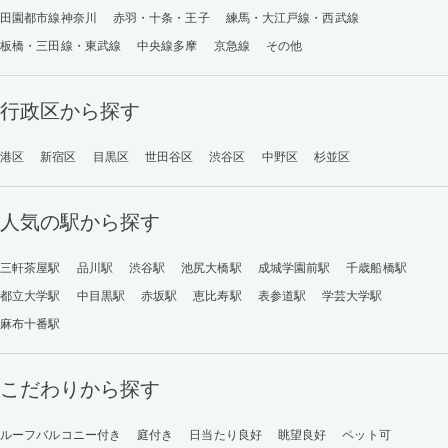
田園都市線神奈川
赤羽・十条・王子
練馬・大江戸線・西武線
板橋・三田線・東武線
中央線多摩
京急線
その他
行政区から探す
港区
新宿区
目黒区
世田谷区
渋谷区
中野区
杉並区
人気の駅から探す
三軒茶屋駅
品川駅
渋谷駅
池尻大橋駅
成城学園前駅
千歳船橋駅
都立大学駅
中目黒駅
赤坂駅
恵比寿駅
表参道駅
学芸大学駅
麻布十番駅
こだわりから探す
ルーフバルコニー付き
庭付き
日当たり良好
眺望良好
ペット可