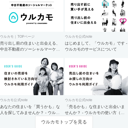
ウルカモ｜TOPページ
ウルカモ公式note
売り出し前の住まいと出会える、
はじめまして、「ウルカモ」です -
中古不動産のソーシャルマーケッ
ウルカモのサービスについて
ト
ウルカモ公式note
ウルカモ公式note
あなたの住まいを「買うかも」な
「売るかも」な住まいと出会いま
人を探してみませんか？ - ウルカ
せんか？ - ウルカモの使い方（買
モの使い方（売主さま向け）
主さま向け）
ウルカモトップを見る