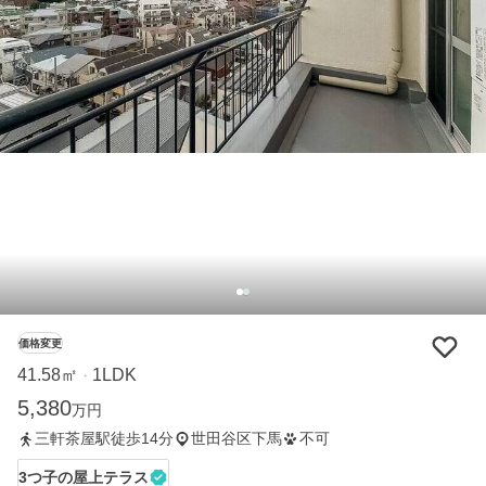
価格変更
41.58㎡
1LDK
・
5,380
万円
三軒茶屋駅徒歩14分
世田谷区下馬
不可
3つ子の屋上テラス