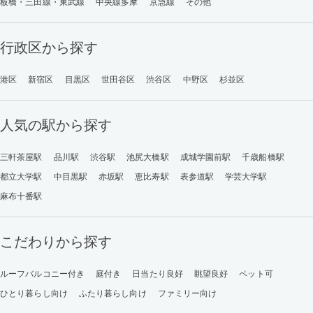
板橋・三田線・東武線
中央線多摩
京急線
その他
行政区から探す
港区
新宿区
目黒区
世田谷区
渋谷区
中野区
杉並区
人気の駅から探す
三軒茶屋駅
品川駅
渋谷駅
池尻大橋駅
成城学園前駅
千歳船橋駅
都立大学駅
中目黒駅
赤坂駅
恵比寿駅
表参道駅
学芸大学駅
麻布十番駅
こだわりから探す
ルーフバルコニー付き
庭付き
日当たり良好
眺望良好
ペット可
ひとり暮らし向け
ふたり暮らし向け
ファミリー向け