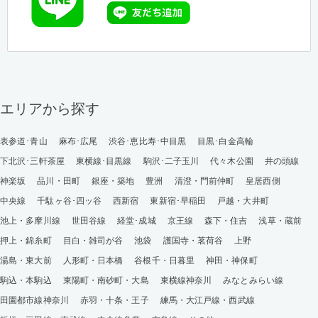
エリアから探す
表参道･青山
麻布･広尾
渋谷･恵比寿･中目黒
目黒･白金高輪
下北沢･三軒茶屋
東横線･目黒線
駒沢･二子玉川
代々木公園
井の頭線
神楽坂
品川・田町
銀座・築地
豊洲
清澄・門前仲町
皇居西側
中央線
千駄ヶ谷･四ッ谷
西新宿
東新宿･早稲田
戸越・大井町
池上・多摩川線
世田谷線
経堂･成城
京王線
森下・住吉
浅草・蔵前
押上・錦糸町
目白・雑司が谷
池袋
護国寺・茗荷谷
上野
湯島・東大前
人形町・日本橋
谷根千・日暮里
神田・神保町
駒込・本駒込
東陽町・南砂町・大島
東横線神奈川
みなとみらい線
田園都市線神奈川
赤羽・十条・王子
練馬・大江戸線・西武線