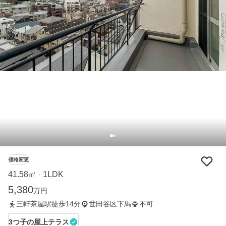
価格変更
41.58㎡
1LDK
・
5,380
万円
三軒茶屋駅徒歩14分
世田谷区下馬
不可
3つ子の屋上テラス