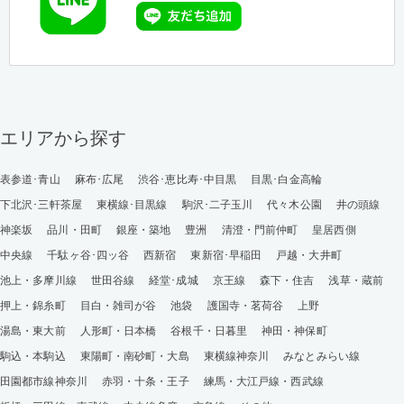
エリアから探す
表参道･青山
麻布･広尾
渋谷･恵比寿･中目黒
目黒･白金高輪
下北沢･三軒茶屋
東横線･目黒線
駒沢･二子玉川
代々木公園
井の頭線
神楽坂
品川・田町
銀座・築地
豊洲
清澄・門前仲町
皇居西側
中央線
千駄ヶ谷･四ッ谷
西新宿
東新宿･早稲田
戸越・大井町
池上・多摩川線
世田谷線
経堂･成城
京王線
森下・住吉
浅草・蔵前
押上・錦糸町
目白・雑司が谷
池袋
護国寺・茗荷谷
上野
湯島・東大前
人形町・日本橋
谷根千・日暮里
神田・神保町
駒込・本駒込
東陽町・南砂町・大島
東横線神奈川
みなとみらい線
田園都市線神奈川
赤羽・十条・王子
練馬・大江戸線・西武線