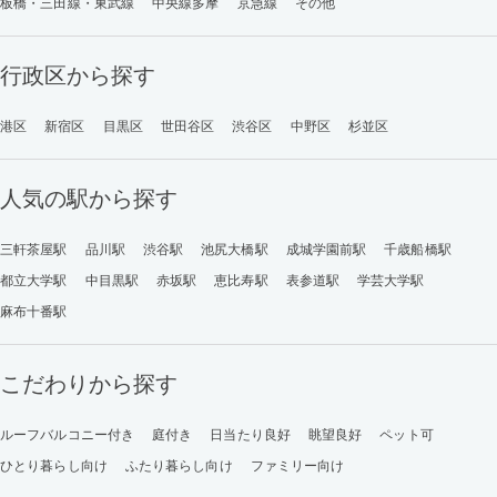
板橋・三田線・東武線
中央線多摩
京急線
その他
行政区から探す
港区
新宿区
目黒区
世田谷区
渋谷区
中野区
杉並区
人気の駅から探す
三軒茶屋駅
品川駅
渋谷駅
池尻大橋駅
成城学園前駅
千歳船橋駅
都立大学駅
中目黒駅
赤坂駅
恵比寿駅
表参道駅
学芸大学駅
麻布十番駅
こだわりから探す
ルーフバルコニー付き
庭付き
日当たり良好
眺望良好
ペット可
ひとり暮らし向け
ふたり暮らし向け
ファミリー向け