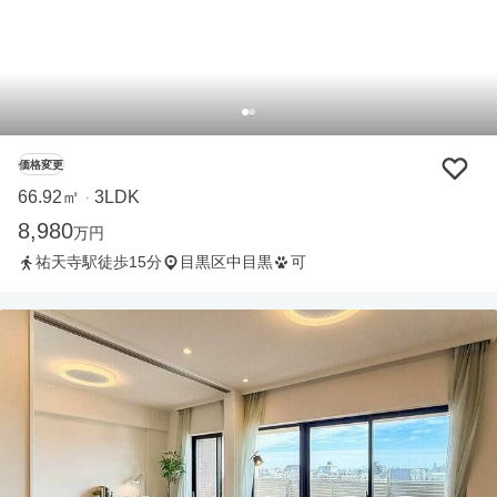
価格変更
66.92㎡
3LDK
・
8,980
万円
祐天寺駅徒歩15分
目黒区中目黒
可