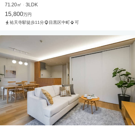
71.20㎡
3LDK
・
15,800
万円
祐天寺駅徒歩11分
目黒区中町
可