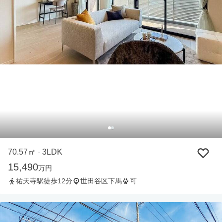
70.57㎡
3LDK
・
15,490
万円
祐天寺駅徒歩12分
世田谷区下馬
可