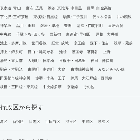
表参道･青山
麻布･広尾
渋谷･恵比寿･中目黒
目黒･白金高輪
下北沢･三軒茶屋
東横線･目黒線
駒沢･二子玉川
代々木公園
井の頭線
神楽坂
品川・田町
銀座・築地
豊洲
清澄・門前仲町
皇居西側
中央線
千駄ヶ谷･四ッ谷
西新宿
東新宿･早稲田
戸越・大井町
池上・多摩川線
世田谷線
経堂･成城
京王線
森下・住吉
浅草・蔵前
押上・錦糸町
目白・雑司が谷
池袋
護国寺・茗荷谷
上野
湯島・東大前
人形町・日本橋
谷根千・日暮里
神田・神保町
駒込・本駒込
東陽町・南砂町・大島
東横線神奈川
みなとみらい線
田園都市線神奈川
赤羽・十条・王子
練馬・大江戸線・西武線
板橋・三田線・東武線
中央線多摩
京急線
その他
行政区から探す
港区
新宿区
目黒区
世田谷区
渋谷区
中野区
杉並区