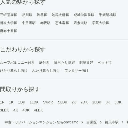
人気の駅から探す
三軒茶屋駅
品川駅
渋谷駅
池尻大橋駅
成城学園前駅
千歳船橋駅
都立大学駅
中目黒駅
赤坂駅
恵比寿駅
表参道駅
学芸大学駅
麻布十番駅
こだわりから探す
ルーフバルコニー付き
庭付き
日当たり良好
眺望良好
ペット可
ひとり暮らし向け
ふたり暮らし向け
ファミリー向け
間取りから探す
1R
1K
1DK
1LDK
Studio
SLDK
2K
2DK
2LDK
3K
3DK
3LDK
4K
4DK
4LDK
中古・リノベーションマンションならcowcamo
目黒区
祐天寺駅