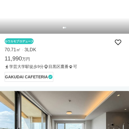
カウカモプロデュース
70.71㎡
3LDK
・
11,990
万円
学芸大学駅徒歩9分
目黒区鷹番
可
GAKUDAI CAFETERIA