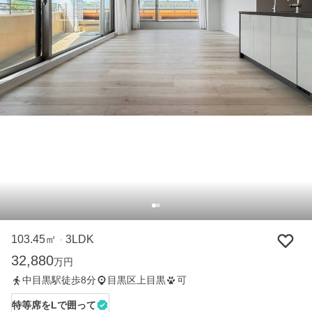
103.45㎡
3LDK
・
32,880
万円
中目黒駅徒歩8分
目黒区上目黒
可
特等席をLで囲って