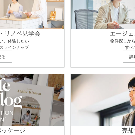
・リノベ見学会
エージェ
い、体験したい
物件探しか
スラインナップ
すべ
見る
詳
パッケージ
売却