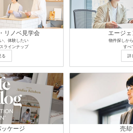
・リノベ見学会
エージェ
い、体験したい
物件探しか
スラインナップ
すべ
見る
詳
パッケージ
売却