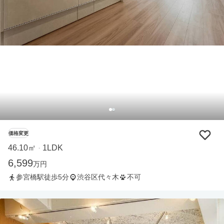
価格変更
46.10㎡
1LDK
・
6,599
万円
参宮橋駅徒歩5分
渋谷区代々木
不可