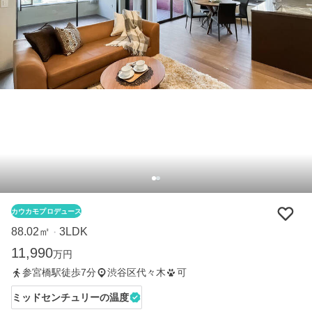
カウカモプロデュース
88.02㎡
3LDK
・
11,990
万円
参宮橋駅徒歩7分
渋谷区代々木
可
ミッドセンチュリーの温度