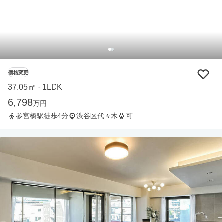
価格変更
37.05㎡
1LDK
・
6,798
万円
参宮橋駅徒歩4分
渋谷区代々木
可