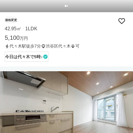
価格変更
42.95㎡
1LDK
・
5,100
万円
代々木駅徒歩7分
渋谷区代々木
可
今日は代々木で5時♪