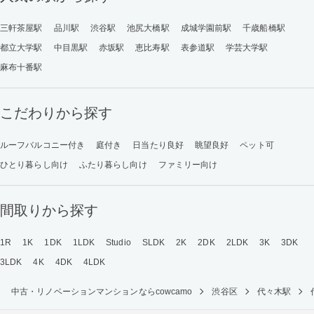
三軒茶屋駅
品川駅
渋谷駅
池尻大橋駅
成城学園前駅
千歳船橋駅
都立大学駅
中目黒駅
赤坂駅
恵比寿駅
表参道駅
学芸大学駅
麻布十番駅
こだわりから探す
ルーフバルコニー付き
庭付き
日当たり良好
眺望良好
ペット可
ひとり暮らし向け
ふたり暮らし向け
ファミリー向け
間取りから探す
1R
1K
1DK
1LDK
Studio
SLDK
2K
2DK
2LDK
3K
3DK
3LDK
4K
4DK
4LDK
中古・リノベーションマンションならcowcamo
渋谷区
代々木駅