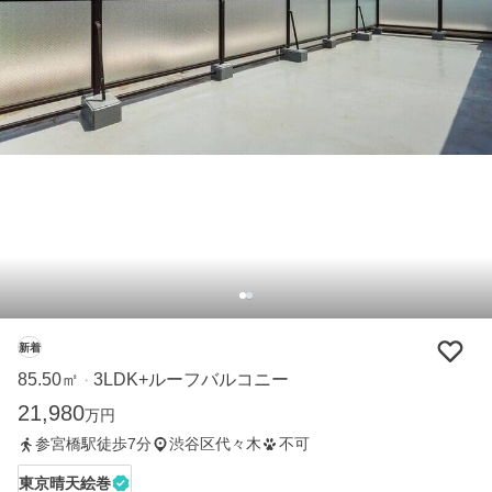
新着
85.50㎡
3LDK+ルーフバルコニー
・
21,980
万円
参宮橋駅徒歩7分
渋谷区代々木
不可
東京晴天絵巻