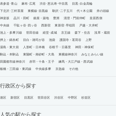
表参道･青山
麻布･広尾
渋谷･恵比寿･中目黒
目黒･白金高輪
下北沢･三軒茶屋
東横線･目黒線
駒沢･二子玉川
代々木公園
井の頭線
神楽坂
品川・田町
銀座・築地
豊洲
清澄・門前仲町
皇居西側
中央線
千駄ヶ谷･四ッ谷
西新宿
東新宿･早稲田
戸越・大井町
池上・多摩川線
世田谷線
経堂･成城
京王線
森下・住吉
浅草・蔵前
押上・錦糸町
目白・雑司が谷
池袋
護国寺・茗荷谷
上野
湯島・東大前
人形町・日本橋
谷根千・日暮里
神田・神保町
駒込・本駒込
東陽町・南砂町・大島
東横線神奈川
みなとみらい線
田園都市線神奈川
赤羽・十条・王子
練馬・大江戸線・西武線
板橋・三田線・東武線
中央線多摩
京急線
その他
行政区から探す
港区
新宿区
目黒区
世田谷区
渋谷区
中野区
杉並区
人気の駅から探す