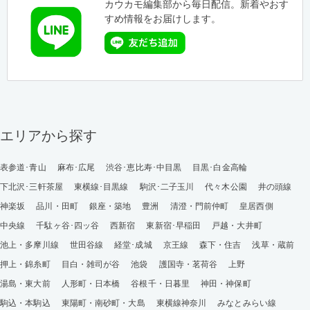
カウカモ編集部から毎日配信。新着やおす
すめ情報をお届けします。
エリアから探す
表参道･青山
麻布･広尾
渋谷･恵比寿･中目黒
目黒･白金高輪
下北沢･三軒茶屋
東横線･目黒線
駒沢･二子玉川
代々木公園
井の頭線
神楽坂
品川・田町
銀座・築地
豊洲
清澄・門前仲町
皇居西側
中央線
千駄ヶ谷･四ッ谷
西新宿
東新宿･早稲田
戸越・大井町
池上・多摩川線
世田谷線
経堂･成城
京王線
森下・住吉
浅草・蔵前
押上・錦糸町
目白・雑司が谷
池袋
護国寺・茗荷谷
上野
湯島・東大前
人形町・日本橋
谷根千・日暮里
神田・神保町
駒込・本駒込
東陽町・南砂町・大島
東横線神奈川
みなとみらい線