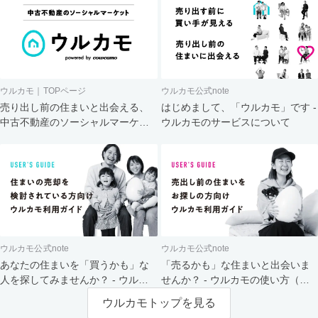
ウルカモ｜TOPページ
ウルカモ公式note
売り出し前の住まいと出会える、
はじめまして、「ウルカモ」です -
中古不動産のソーシャルマーケッ
ウルカモのサービスについて
ト
ウルカモ公式note
ウルカモ公式note
あなたの住まいを「買うかも」な
「売るかも」な住まいと出会いま
人を探してみませんか？ - ウルカ
せんか？ - ウルカモの使い方（買
モの使い方（売主さま向け）
主さま向け）
ウルカモトップを見る