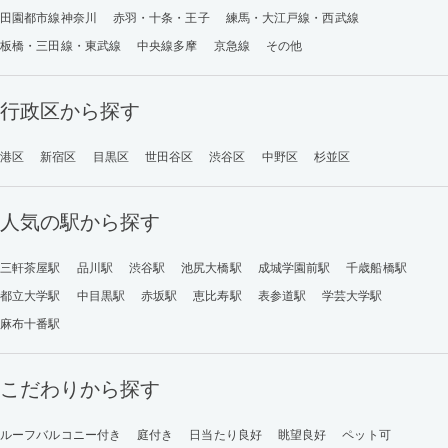
田園都市線神奈川
赤羽・十条・王子
練馬・大江戸線・西武線
板橋・三田線・東武線
中央線多摩
京急線
その他
行政区から探す
港区
新宿区
目黒区
世田谷区
渋谷区
中野区
杉並区
人気の駅から探す
三軒茶屋駅
品川駅
渋谷駅
池尻大橋駅
成城学園前駅
千歳船橋駅
都立大学駅
中目黒駅
赤坂駅
恵比寿駅
表参道駅
学芸大学駅
麻布十番駅
こだわりから探す
ルーフバルコニー付き
庭付き
日当たり良好
眺望良好
ペット可