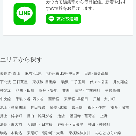
カウカモ編集部から毎日配信。新着やおす
すめ情報をお届けします。
エリアから探す
表参道･青山
麻布･広尾
渋谷･恵比寿･中目黒
目黒･白金高輪
下北沢･三軒茶屋
東横線･目黒線
駒沢･二子玉川
代々木公園
井の頭線
神楽坂
品川・田町
銀座・築地
豊洲
清澄・門前仲町
皇居西側
中央線
千駄ヶ谷･四ッ谷
西新宿
東新宿･早稲田
戸越・大井町
池上・多摩川線
世田谷線
経堂･成城
京王線
森下・住吉
浅草・蔵前
押上・錦糸町
目白・雑司が谷
池袋
護国寺・茗荷谷
上野
湯島・東大前
人形町・日本橋
谷根千・日暮里
神田・神保町
駒込・本駒込
東陽町・南砂町・大島
東横線神奈川
みなとみらい線