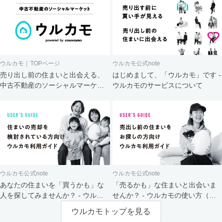
ウルカモ｜TOPページ
ウルカモ公式note
売り出し前の住まいと出会える、
はじめまして、「ウルカモ」です -
中古不動産のソーシャルマーケッ
ウルカモのサービスについて
ト
ウルカモ公式note
ウルカモ公式note
あなたの住まいを「買うかも」な
「売るかも」な住まいと出会いま
人を探してみませんか？ - ウルカ
せんか？ - ウルカモの使い方（買
モの使い方（売主さま向け）
主さま向け）
ウルカモトップを見る