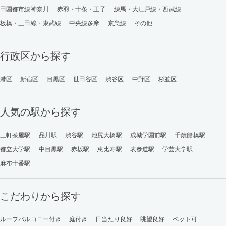
田園都市線神奈川
赤羽・十条・王子
練馬・大江戸線・西武線
板橋・三田線・東武線
中央線多摩
京急線
その他
行政区から探す
港区
新宿区
目黒区
世田谷区
渋谷区
中野区
杉並区
人気の駅から探す
三軒茶屋駅
品川駅
渋谷駅
池尻大橋駅
成城学園前駅
千歳船橋駅
都立大学駅
中目黒駅
赤坂駅
恵比寿駅
表参道駅
学芸大学駅
麻布十番駅
こだわりから探す
ルーフバルコニー付き
庭付き
日当たり良好
眺望良好
ペット可