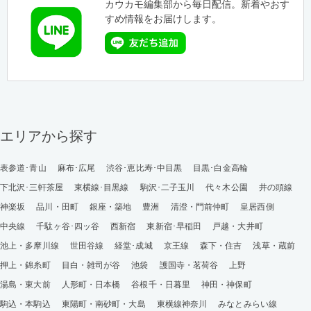
カウカモ編集部から毎日配信。新着やおす
すめ情報をお届けします。
エリアから探す
表参道･青山
麻布･広尾
渋谷･恵比寿･中目黒
目黒･白金高輪
下北沢･三軒茶屋
東横線･目黒線
駒沢･二子玉川
代々木公園
井の頭線
神楽坂
品川・田町
銀座・築地
豊洲
清澄・門前仲町
皇居西側
中央線
千駄ヶ谷･四ッ谷
西新宿
東新宿･早稲田
戸越・大井町
池上・多摩川線
世田谷線
経堂･成城
京王線
森下・住吉
浅草・蔵前
押上・錦糸町
目白・雑司が谷
池袋
護国寺・茗荷谷
上野
湯島・東大前
人形町・日本橋
谷根千・日暮里
神田・神保町
駒込・本駒込
東陽町・南砂町・大島
東横線神奈川
みなとみらい線