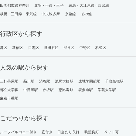
田園都市線神奈川
赤羽・十条・王子
練馬・大江戸線・西武線
板橋・三田線・東武線
中央線多摩
京急線
その他
行政区から探す
港区
新宿区
目黒区
世田谷区
渋谷区
中野区
杉並区
人気の駅から探す
三軒茶屋駅
品川駅
渋谷駅
池尻大橋駅
成城学園前駅
千歳船橋駅
都立大学駅
中目黒駅
赤坂駅
恵比寿駅
表参道駅
学芸大学駅
麻布十番駅
こだわりから探す
ルーフバルコニー付き
庭付き
日当たり良好
眺望良好
ペット可