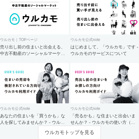
ウルカモ｜TOPページ
ウルカモ公式note
売り出し前の住まいと出会える、
はじめまして、「ウルカモ」です -
中古不動産のソーシャルマーケッ
ウルカモのサービスについて
ト
ウルカモ公式note
ウルカモ公式note
あなたの住まいを「買うかも」な
「売るかも」な住まいと出会いま
人を探してみませんか？ - ウルカ
せんか？ - ウルカモの使い方（買
モの使い方（売主さま向け）
主さま向け）
ウルカモトップを見る