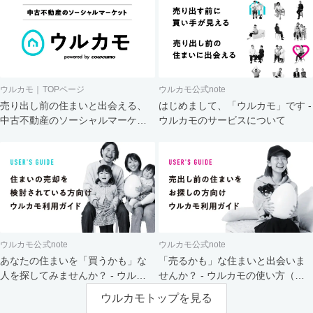
ウルカモ｜TOPページ
ウルカモ公式note
売り出し前の住まいと出会える、
はじめまして、「ウルカモ」です -
中古不動産のソーシャルマーケッ
ウルカモのサービスについて
ト
ウルカモ公式note
ウルカモ公式note
あなたの住まいを「買うかも」な
「売るかも」な住まいと出会いま
人を探してみませんか？ - ウルカ
せんか？ - ウルカモの使い方（買
モの使い方（売主さま向け）
主さま向け）
ウルカモトップを見る