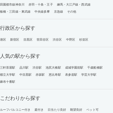
田園都市線神奈川
赤羽・十条・王子
練馬・大江戸線・西武線
板橋・三田線・東武線
中央線多摩
京急線
その他
行政区から探す
港区
新宿区
目黒区
世田谷区
渋谷区
中野区
杉並区
人気の駅から探す
三軒茶屋駅
品川駅
渋谷駅
池尻大橋駅
成城学園前駅
千歳船橋駅
都立大学駅
中目黒駅
赤坂駅
恵比寿駅
表参道駅
学芸大学駅
麻布十番駅
こだわりから探す
ルーフバルコニー付き
庭付き
日当たり良好
眺望良好
ペット可