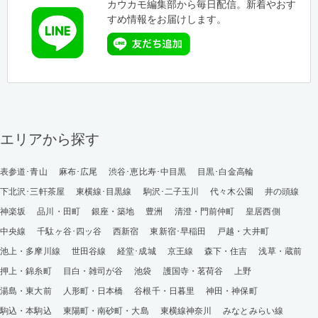
カウカモ編集部から毎日配信。新着やおす
すめ情報をお届けします。
エリアから探す
表参道･青山
麻布･広尾
渋谷･恵比寿･中目黒
目黒･白金高輪
下北沢･三軒茶屋
東横線･目黒線
駒沢･二子玉川
代々木公園
井の頭線
神楽坂
品川・田町
銀座・築地
豊洲
清澄・門前仲町
皇居西側
中央線
千駄ヶ谷･四ッ谷
西新宿
東新宿･早稲田
戸越・大井町
池上・多摩川線
世田谷線
経堂･成城
京王線
森下・住吉
浅草・蔵前
押上・錦糸町
目白・雑司が谷
池袋
護国寺・茗荷谷
上野
湯島・東大前
人形町・日本橋
谷根千・日暮里
神田・神保町
駒込・本駒込
東陽町・南砂町・大島
東横線神奈川
みなとみらい線