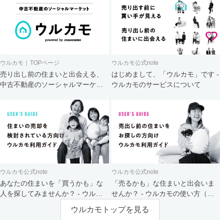
ウルカモ｜TOPページ
ウルカモ公式note
売り出し前の住まいと出会える、
はじめまして、「ウルカモ」です -
中古不動産のソーシャルマーケッ
ウルカモのサービスについて
ト
ウルカモ公式note
ウルカモ公式note
あなたの住まいを「買うかも」な
「売るかも」な住まいと出会いま
人を探してみませんか？ - ウルカ
せんか？ - ウルカモの使い方（買
モの使い方（売主さま向け）
主さま向け）
ウルカモトップを見る