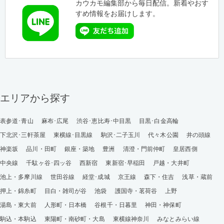
カウカモ編集部から毎日配信。新着やおす
すめ情報をお届けします。
エリアから探す
表参道･青山
麻布･広尾
渋谷･恵比寿･中目黒
目黒･白金高輪
下北沢･三軒茶屋
東横線･目黒線
駒沢･二子玉川
代々木公園
井の頭線
神楽坂
品川・田町
銀座・築地
豊洲
清澄・門前仲町
皇居西側
中央線
千駄ヶ谷･四ッ谷
西新宿
東新宿･早稲田
戸越・大井町
池上・多摩川線
世田谷線
経堂･成城
京王線
森下・住吉
浅草・蔵前
押上・錦糸町
目白・雑司が谷
池袋
護国寺・茗荷谷
上野
湯島・東大前
人形町・日本橋
谷根千・日暮里
神田・神保町
駒込・本駒込
東陽町・南砂町・大島
東横線神奈川
みなとみらい線