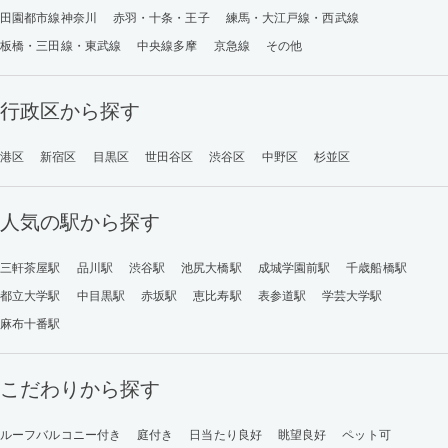
田園都市線神奈川
赤羽・十条・王子
練馬・大江戸線・西武線
板橋・三田線・東武線
中央線多摩
京急線
その他
行政区から探す
港区
新宿区
目黒区
世田谷区
渋谷区
中野区
杉並区
人気の駅から探す
三軒茶屋駅
品川駅
渋谷駅
池尻大橋駅
成城学園前駅
千歳船橋駅
都立大学駅
中目黒駅
赤坂駅
恵比寿駅
表参道駅
学芸大学駅
麻布十番駅
こだわりから探す
ルーフバルコニー付き
庭付き
日当たり良好
眺望良好
ペット可