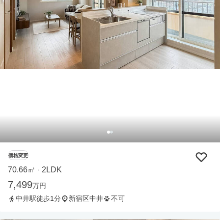
価格変更
70.66㎡
2LDK
・
7,499
万円
中井駅徒歩1分
新宿区中井
不可