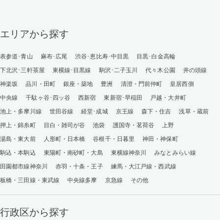
エリアから探す
表参道･青山
麻布･広尾
渋谷･恵比寿･中目黒
目黒･白金高輪
下北沢･三軒茶屋
東横線･目黒線
駒沢･二子玉川
代々木公園
井の頭線
神楽坂
品川・田町
銀座・築地
豊洲
清澄・門前仲町
皇居西側
中央線
千駄ヶ谷･四ッ谷
西新宿
東新宿･早稲田
戸越・大井町
池上・多摩川線
世田谷線
経堂･成城
京王線
森下・住吉
浅草・蔵前
押上・錦糸町
目白・雑司が谷
池袋
護国寺・茗荷谷
上野
湯島・東大前
人形町・日本橋
谷根千・日暮里
神田・神保町
駒込・本駒込
東陽町・南砂町・大島
東横線神奈川
みなとみらい線
田園都市線神奈川
赤羽・十条・王子
練馬・大江戸線・西武線
板橋・三田線・東武線
中央線多摩
京急線
その他
行政区から探す