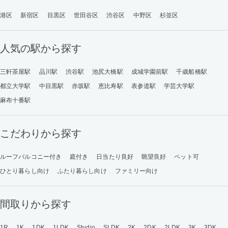
港区
新宿区
目黒区
世田谷区
渋谷区
中野区
杉並区
人気の駅から探す
三軒茶屋駅
品川駅
渋谷駅
池尻大橋駅
成城学園前駅
千歳船橋駅
都立大学駅
中目黒駅
赤坂駅
恵比寿駅
表参道駅
学芸大学駅
麻布十番駅
こだわりから探す
ルーフバルコニー付き
庭付き
日当たり良好
眺望良好
ペット可
ひとり暮らし向け
ふたり暮らし向け
ファミリー向け
間取りから探す
1R
1K
1DK
1LDK
Studio
SLDK
2K
2DK
2LDK
3K
3DK