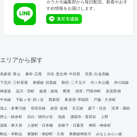
カウカモ編集部から毎日配信。新着やおす
すめ情報をお届けします。
エリアから探す
表参道･青山
麻布･広尾
渋谷･恵比寿･中目黒
目黒･白金高輪
下北沢･三軒茶屋
東横線･目黒線
駒沢･二子玉川
代々木公園
井の頭線
神楽坂
品川・田町
銀座・築地
豊洲
清澄・門前仲町
皇居西側
中央線
千駄ヶ谷･四ッ谷
西新宿
東新宿･早稲田
戸越・大井町
池上・多摩川線
世田谷線
経堂･成城
京王線
森下・住吉
浅草・蔵前
押上・錦糸町
目白・雑司が谷
池袋
護国寺・茗荷谷
上野
湯島・東大前
人形町・日本橋
谷根千・日暮里
神田・神保町
駒込・本駒込
東陽町・南砂町・大島
東横線神奈川
みなとみらい線