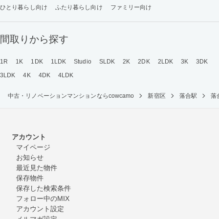
ひとり暮らし向け
ふたり暮らし向け
ファミリー向け
間取りから探す
1R
1K
1DK
1LDK
Studio
SLDK
2K
2DK
2LDK
3K
3DK
3LDK
4K
4DK
4LDK
中古・リノベーションマンションならcowcamo
新宿区
落合駅
落
アカウント
マイページ
お知らせ
最近見た物件
保存物件
保存した検索条件
フォロー中のMIX
アカウント設定
メルマガ設定