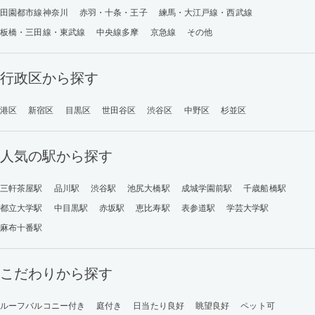
田園都市線神奈川
赤羽・十条・王子
練馬・大江戸線・西武線
板橋・三田線・東武線
中央線多摩
京急線
その他
行政区から探す
港区
新宿区
目黒区
世田谷区
渋谷区
中野区
杉並区
人気の駅から探す
三軒茶屋駅
品川駅
渋谷駅
池尻大橋駅
成城学園前駅
千歳船橋駅
都立大学駅
中目黒駅
赤坂駅
恵比寿駅
表参道駅
学芸大学駅
麻布十番駅
こだわりから探す
ルーフバルコニー付き
庭付き
日当たり良好
眺望良好
ペット可