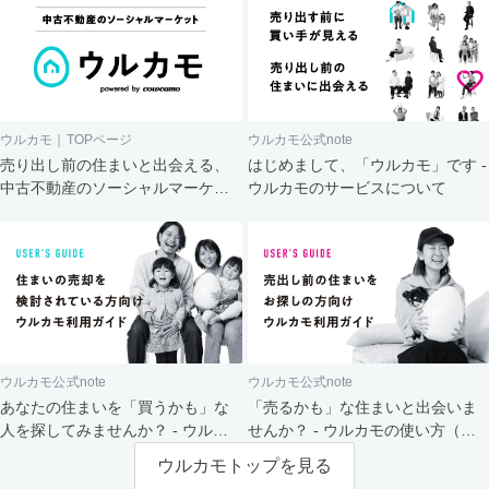
ウルカモ｜TOPページ
ウルカモ公式note
売り出し前の住まいと出会える、
はじめまして、「ウルカモ」です -
中古不動産のソーシャルマーケッ
ウルカモのサービスについて
ト
ウルカモ公式note
ウルカモ公式note
あなたの住まいを「買うかも」な
「売るかも」な住まいと出会いま
人を探してみませんか？ - ウルカ
せんか？ - ウルカモの使い方（買
モの使い方（売主さま向け）
主さま向け）
ウルカモトップを見る