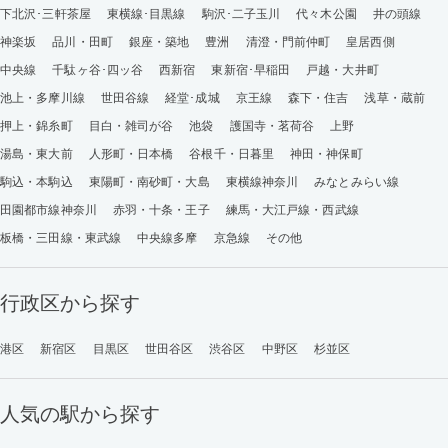
下北沢･三軒茶屋
東横線･目黒線
駒沢･二子玉川
代々木公園
井の頭線
神楽坂
品川・田町
銀座・築地
豊洲
清澄・門前仲町
皇居西側
中央線
千駄ヶ谷･四ッ谷
西新宿
東新宿･早稲田
戸越・大井町
池上・多摩川線
世田谷線
経堂･成城
京王線
森下・住吉
浅草・蔵前
押上・錦糸町
目白・雑司が谷
池袋
護国寺・茗荷谷
上野
湯島・東大前
人形町・日本橋
谷根千・日暮里
神田・神保町
駒込・本駒込
東陽町・南砂町・大島
東横線神奈川
みなとみらい線
田園都市線神奈川
赤羽・十条・王子
練馬・大江戸線・西武線
板橋・三田線・東武線
中央線多摩
京急線
その他
行政区から探す
港区
新宿区
目黒区
世田谷区
渋谷区
中野区
杉並区
人気の駅から探す