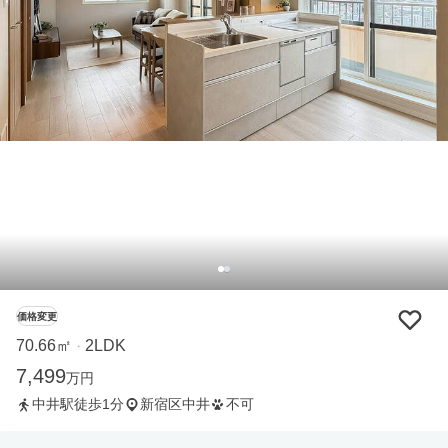
価格変更
70.66㎡
2LDK
・
7,499
万円
中井駅徒歩1分
新宿区中井
不可