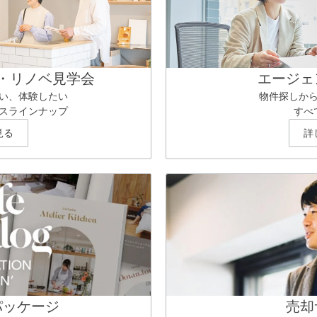
・リノベ見学会
エージェ
い、体験したい
物件探しか
スラインナップ
すべ
見る
詳
パッケージ
売却