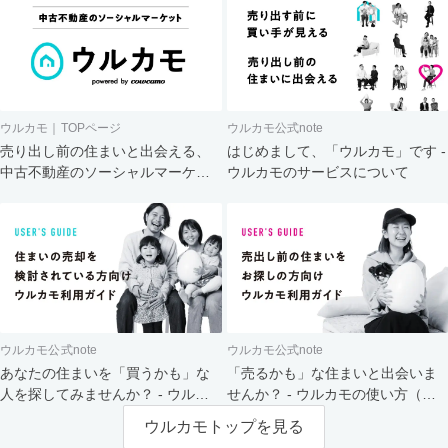
ウルカモ｜TOPページ
ウルカモ公式note
売り出し前の住まいと出会える、
はじめまして、「ウルカモ」です -
中古不動産のソーシャルマーケッ
ウルカモのサービスについて
ト
ウルカモ公式note
ウルカモ公式note
あなたの住まいを「買うかも」な
「売るかも」な住まいと出会いま
人を探してみませんか？ - ウルカ
せんか？ - ウルカモの使い方（買
モの使い方（売主さま向け）
主さま向け）
ウルカモトップを見る