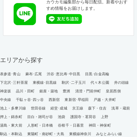
カウカモ編集部から毎日配信。新着やおす
すめ情報をお届けします。
エリアから探す
表参道･青山
麻布･広尾
渋谷･恵比寿･中目黒
目黒･白金高輪
下北沢･三軒茶屋
東横線･目黒線
駒沢･二子玉川
代々木公園
井の頭線
神楽坂
品川・田町
銀座・築地
豊洲
清澄・門前仲町
皇居西側
中央線
千駄ヶ谷･四ッ谷
西新宿
東新宿･早稲田
戸越・大井町
池上・多摩川線
世田谷線
経堂･成城
京王線
森下・住吉
浅草・蔵前
押上・錦糸町
目白・雑司が谷
池袋
護国寺・茗荷谷
上野
湯島・東大前
人形町・日本橋
谷根千・日暮里
神田・神保町
駒込・本駒込
東陽町・南砂町・大島
東横線神奈川
みなとみらい線