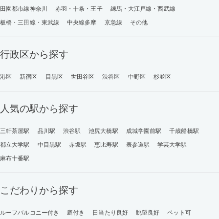
田園都市線神奈川
赤羽・十条・王子
練馬・大江戸線・西武線
板橋・三田線・東武線
中央線多摩
京急線
その他
行政区から探す
港区
新宿区
目黒区
世田谷区
渋谷区
中野区
杉並区
人気の駅から探す
三軒茶屋駅
品川駅
渋谷駅
池尻大橋駅
成城学園前駅
千歳船橋駅
都立大学駅
中目黒駅
赤坂駅
恵比寿駅
表参道駅
学芸大学駅
麻布十番駅
こだわりから探す
ルーフバルコニー付き
庭付き
日当たり良好
眺望良好
ペット可