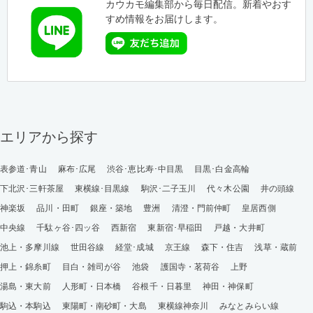
カウカモ編集部から毎日配信。新着やおす
すめ情報をお届けします。
エリアから探す
表参道･青山
麻布･広尾
渋谷･恵比寿･中目黒
目黒･白金高輪
下北沢･三軒茶屋
東横線･目黒線
駒沢･二子玉川
代々木公園
井の頭線
神楽坂
品川・田町
銀座・築地
豊洲
清澄・門前仲町
皇居西側
中央線
千駄ヶ谷･四ッ谷
西新宿
東新宿･早稲田
戸越・大井町
池上・多摩川線
世田谷線
経堂･成城
京王線
森下・住吉
浅草・蔵前
押上・錦糸町
目白・雑司が谷
池袋
護国寺・茗荷谷
上野
湯島・東大前
人形町・日本橋
谷根千・日暮里
神田・神保町
駒込・本駒込
東陽町・南砂町・大島
東横線神奈川
みなとみらい線