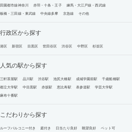
田園都市線神奈川
赤羽・十条・王子
練馬・大江戸線・西武線
板橋・三田線・東武線
中央線多摩
京急線
その他
行政区から探す
港区
新宿区
目黒区
世田谷区
渋谷区
中野区
杉並区
人気の駅から探す
三軒茶屋駅
品川駅
渋谷駅
池尻大橋駅
成城学園前駅
千歳船橋駅
都立大学駅
中目黒駅
赤坂駅
恵比寿駅
表参道駅
学芸大学駅
麻布十番駅
こだわりから探す
ルーフバルコニー付き
庭付き
日当たり良好
眺望良好
ペット可