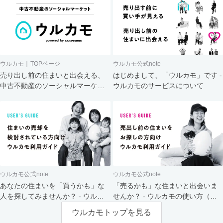
ウルカモ｜TOPページ
ウルカモ公式note
売り出し前の住まいと出会える、
はじめまして、「ウルカモ」です -
中古不動産のソーシャルマーケッ
ウルカモのサービスについて
ト
ウルカモ公式note
ウルカモ公式note
あなたの住まいを「買うかも」な
「売るかも」な住まいと出会いま
人を探してみませんか？ - ウルカ
せんか？ - ウルカモの使い方（買
モの使い方（売主さま向け）
主さま向け）
ウルカモトップを見る