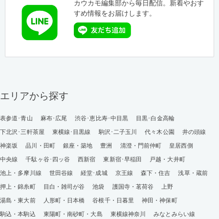
カウカモ編集部から毎日配信。新着やおす
すめ情報をお届けします。
エリアから探す
表参道･青山
麻布･広尾
渋谷･恵比寿･中目黒
目黒･白金高輪
下北沢･三軒茶屋
東横線･目黒線
駒沢･二子玉川
代々木公園
井の頭線
神楽坂
品川・田町
銀座・築地
豊洲
清澄・門前仲町
皇居西側
中央線
千駄ヶ谷･四ッ谷
西新宿
東新宿･早稲田
戸越・大井町
池上・多摩川線
世田谷線
経堂･成城
京王線
森下・住吉
浅草・蔵前
押上・錦糸町
目白・雑司が谷
池袋
護国寺・茗荷谷
上野
湯島・東大前
人形町・日本橋
谷根千・日暮里
神田・神保町
駒込・本駒込
東陽町・南砂町・大島
東横線神奈川
みなとみらい線