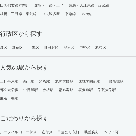
田園都市線神奈川
赤羽・十条・王子
練馬・大江戸線・西武線
板橋・三田線・東武線
中央線多摩
京急線
その他
行政区から探す
港区
新宿区
目黒区
世田谷区
渋谷区
中野区
杉並区
人気の駅から探す
三軒茶屋駅
品川駅
渋谷駅
池尻大橋駅
成城学園前駅
千歳船橋駅
都立大学駅
中目黒駅
赤坂駅
恵比寿駅
表参道駅
学芸大学駅
麻布十番駅
こだわりから探す
ルーフバルコニー付き
庭付き
日当たり良好
眺望良好
ペット可