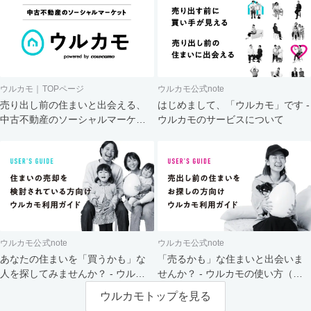
ウルカモ｜TOPページ
ウルカモ公式note
売り出し前の住まいと出会える、
はじめまして、「ウルカモ」です -
中古不動産のソーシャルマーケッ
ウルカモのサービスについて
ト
ウルカモ公式note
ウルカモ公式note
あなたの住まいを「買うかも」な
「売るかも」な住まいと出会いま
人を探してみませんか？ - ウルカ
せんか？ - ウルカモの使い方（買
モの使い方（売主さま向け）
主さま向け）
ウルカモトップを見る