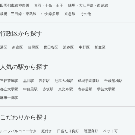
田園都市線神奈川
赤羽・十条・王子
練馬・大江戸線・西武線
板橋・三田線・東武線
中央線多摩
京急線
その他
行政区から探す
港区
新宿区
目黒区
世田谷区
渋谷区
中野区
杉並区
人気の駅から探す
三軒茶屋駅
品川駅
渋谷駅
池尻大橋駅
成城学園前駅
千歳船橋駅
都立大学駅
中目黒駅
赤坂駅
恵比寿駅
表参道駅
学芸大学駅
麻布十番駅
こだわりから探す
ルーフバルコニー付き
庭付き
日当たり良好
眺望良好
ペット可