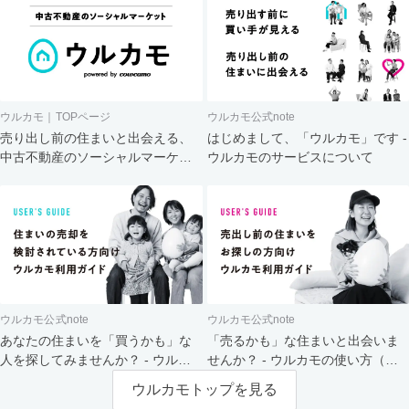
ウルカモ｜TOPページ
ウルカモ公式note
売り出し前の住まいと出会える、
はじめまして、「ウルカモ」です -
中古不動産のソーシャルマーケッ
ウルカモのサービスについて
ト
ウルカモ公式note
ウルカモ公式note
あなたの住まいを「買うかも」な
「売るかも」な住まいと出会いま
人を探してみませんか？ - ウルカ
せんか？ - ウルカモの使い方（買
モの使い方（売主さま向け）
主さま向け）
ウルカモトップを見る