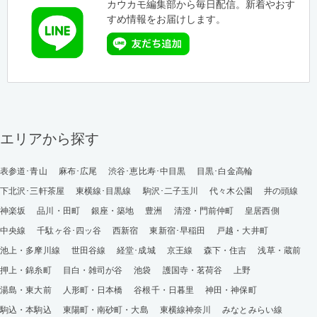
カウカモ編集部から毎日配信。新着やおす
すめ情報をお届けします。
エリアから探す
表参道･青山
麻布･広尾
渋谷･恵比寿･中目黒
目黒･白金高輪
下北沢･三軒茶屋
東横線･目黒線
駒沢･二子玉川
代々木公園
井の頭線
神楽坂
品川・田町
銀座・築地
豊洲
清澄・門前仲町
皇居西側
中央線
千駄ヶ谷･四ッ谷
西新宿
東新宿･早稲田
戸越・大井町
池上・多摩川線
世田谷線
経堂･成城
京王線
森下・住吉
浅草・蔵前
押上・錦糸町
目白・雑司が谷
池袋
護国寺・茗荷谷
上野
湯島・東大前
人形町・日本橋
谷根千・日暮里
神田・神保町
駒込・本駒込
東陽町・南砂町・大島
東横線神奈川
みなとみらい線