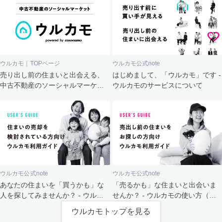
ウルカモ｜TOPページ
ウルカモ公式note
売り出し前の住まいと出会える、
はじめまして、「ウルカモ」です -
中古不動産のソーシャルマーケッ
ウルカモのサービスについて
ト
ウルカモ公式note
ウルカモ公式note
あなたの住まいを「買うかも」な
「売るかも」な住まいと出会いま
人を探してみませんか？ - ウルカ
せんか？ - ウルカモの使い方（買
モの使い方（売主さま向け）
主さま向け）
ウルカモトップを見る