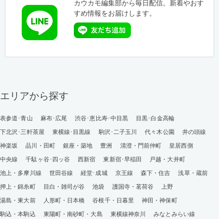
カウカモ編集部から毎日配信。新着やおす
すめ情報をお届けします。
エリアから探す
表参道･青山
麻布･広尾
渋谷･恵比寿･中目黒
目黒･白金高輪
下北沢･三軒茶屋
東横線･目黒線
駒沢･二子玉川
代々木公園
井の頭線
神楽坂
品川・田町
銀座・築地
豊洲
清澄・門前仲町
皇居西側
中央線
千駄ヶ谷･四ッ谷
西新宿
東新宿･早稲田
戸越・大井町
池上・多摩川線
世田谷線
経堂･成城
京王線
森下・住吉
浅草・蔵前
押上・錦糸町
目白・雑司が谷
池袋
護国寺・茗荷谷
上野
湯島・東大前
人形町・日本橋
谷根千・日暮里
神田・神保町
駒込・本駒込
東陽町・南砂町・大島
東横線神奈川
みなとみらい線