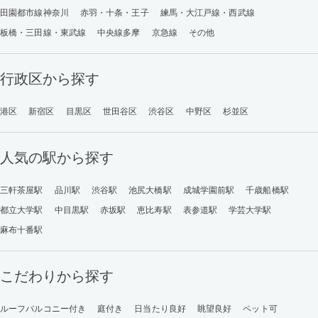
田園都市線神奈川
赤羽・十条・王子
練馬・大江戸線・西武線
板橋・三田線・東武線
中央線多摩
京急線
その他
行政区から探す
港区
新宿区
目黒区
世田谷区
渋谷区
中野区
杉並区
人気の駅から探す
三軒茶屋駅
品川駅
渋谷駅
池尻大橋駅
成城学園前駅
千歳船橋駅
都立大学駅
中目黒駅
赤坂駅
恵比寿駅
表参道駅
学芸大学駅
麻布十番駅
こだわりから探す
ルーフバルコニー付き
庭付き
日当たり良好
眺望良好
ペット可