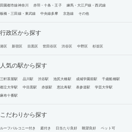
田園都市線神奈川
赤羽・十条・王子
練馬・大江戸線・西武線
板橋・三田線・東武線
中央線多摩
京急線
その他
行政区から探す
港区
新宿区
目黒区
世田谷区
渋谷区
中野区
杉並区
人気の駅から探す
三軒茶屋駅
品川駅
渋谷駅
池尻大橋駅
成城学園前駅
千歳船橋駅
都立大学駅
中目黒駅
赤坂駅
恵比寿駅
表参道駅
学芸大学駅
麻布十番駅
こだわりから探す
ルーフバルコニー付き
庭付き
日当たり良好
眺望良好
ペット可