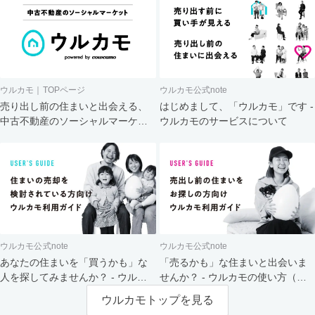
ウルカモ｜TOPページ
ウルカモ公式note
売り出し前の住まいと出会える、
はじめまして、「ウルカモ」です -
中古不動産のソーシャルマーケッ
ウルカモのサービスについて
ト
ウルカモ公式note
ウルカモ公式note
あなたの住まいを「買うかも」な
「売るかも」な住まいと出会いま
人を探してみませんか？ - ウルカ
せんか？ - ウルカモの使い方（買
モの使い方（売主さま向け）
主さま向け）
ウルカモトップを見る