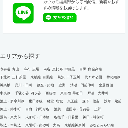
カウカモ編集部から毎日配信。新着やおす
すめ情報をお届けします。
エリアから探す
表参道･青山
麻布･広尾
渋谷･恵比寿･中目黒
目黒･白金高輪
下北沢･三軒茶屋
東横線･目黒線
駒沢･二子玉川
代々木公園
井の頭線
神楽坂
品川・田町
銀座・築地
豊洲
清澄・門前仲町
皇居西側
中央線
千駄ヶ谷･四ッ谷
西新宿
東新宿･早稲田
戸越・大井町
池上・多摩川線
世田谷線
経堂･成城
京王線
森下・住吉
浅草・蔵前
押上・錦糸町
目白・雑司が谷
池袋
護国寺・茗荷谷
上野
湯島・東大前
人形町・日本橋
谷根千・日暮里
神田・神保町
駒込・本駒込
東陽町・南砂町・大島
東横線神奈川
みなとみらい線