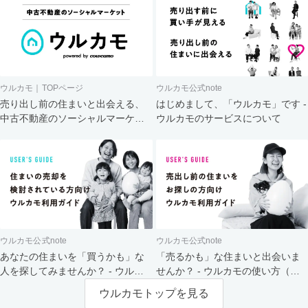
ウルカモ｜TOPページ
ウルカモ公式note
売り出し前の住まいと出会える、
はじめまして、「ウルカモ」です -
中古不動産のソーシャルマーケッ
ウルカモのサービスについて
ト
ウルカモ公式note
ウルカモ公式note
あなたの住まいを「買うかも」な
「売るかも」な住まいと出会いま
人を探してみませんか？ - ウルカ
せんか？ - ウルカモの使い方（買
モの使い方（売主さま向け）
主さま向け）
ウルカモトップを見る