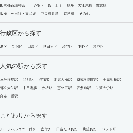
田園都市線神奈川
赤羽・十条・王子
練馬・大江戸線・西武線
板橋・三田線・東武線
中央線多摩
京急線
その他
行政区から探す
港区
新宿区
目黒区
世田谷区
渋谷区
中野区
杉並区
人気の駅から探す
三軒茶屋駅
品川駅
渋谷駅
池尻大橋駅
成城学園前駅
千歳船橋駅
都立大学駅
中目黒駅
赤坂駅
恵比寿駅
表参道駅
学芸大学駅
麻布十番駅
こだわりから探す
ルーフバルコニー付き
庭付き
日当たり良好
眺望良好
ペット可