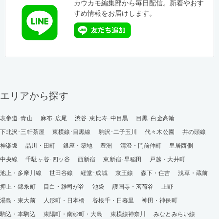
カウカモ編集部から毎日配信。新着やおす
すめ情報をお届けします。
エリアから探す
表参道･青山
麻布･広尾
渋谷･恵比寿･中目黒
目黒･白金高輪
下北沢･三軒茶屋
東横線･目黒線
駒沢･二子玉川
代々木公園
井の頭線
神楽坂
品川・田町
銀座・築地
豊洲
清澄・門前仲町
皇居西側
中央線
千駄ヶ谷･四ッ谷
西新宿
東新宿･早稲田
戸越・大井町
池上・多摩川線
世田谷線
経堂･成城
京王線
森下・住吉
浅草・蔵前
押上・錦糸町
目白・雑司が谷
池袋
護国寺・茗荷谷
上野
湯島・東大前
人形町・日本橋
谷根千・日暮里
神田・神保町
駒込・本駒込
東陽町・南砂町・大島
東横線神奈川
みなとみらい線