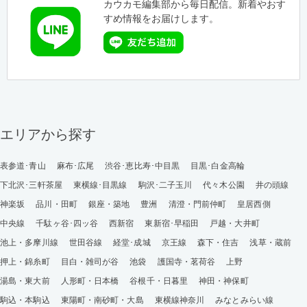
カウカモ編集部から毎日配信。新着やおす
すめ情報をお届けします。
エリアから探す
表参道･青山
麻布･広尾
渋谷･恵比寿･中目黒
目黒･白金高輪
下北沢･三軒茶屋
東横線･目黒線
駒沢･二子玉川
代々木公園
井の頭線
神楽坂
品川・田町
銀座・築地
豊洲
清澄・門前仲町
皇居西側
中央線
千駄ヶ谷･四ッ谷
西新宿
東新宿･早稲田
戸越・大井町
池上・多摩川線
世田谷線
経堂･成城
京王線
森下・住吉
浅草・蔵前
押上・錦糸町
目白・雑司が谷
池袋
護国寺・茗荷谷
上野
湯島・東大前
人形町・日本橋
谷根千・日暮里
神田・神保町
駒込・本駒込
東陽町・南砂町・大島
東横線神奈川
みなとみらい線