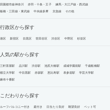
田園都市線神奈川
赤羽・十条・王子
練馬・大江戸線・西武線
板橋・三田線・東武線
中央線多摩
京急線
その他
行政区から探す
港区
新宿区
目黒区
世田谷区
渋谷区
中野区
杉並区
人気の駅から探す
三軒茶屋駅
品川駅
渋谷駅
池尻大橋駅
成城学園前駅
千歳船橋駅
都立大学駅
中目黒駅
赤坂駅
恵比寿駅
表参道駅
学芸大学駅
麻布十番駅
こだわりから探す
ルーフバルコニー付き
庭付き
日当たり良好
眺望良好
ペット可