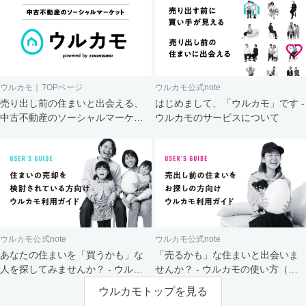
ウルカモ｜TOPページ
ウルカモ公式note
売り出し前の住まいと出会える、
はじめまして、「ウルカモ」です -
中古不動産のソーシャルマーケッ
ウルカモのサービスについて
ト
ウルカモ公式note
ウルカモ公式note
あなたの住まいを「買うかも」な
「売るかも」な住まいと出会いま
人を探してみませんか？ - ウルカ
せんか？ - ウルカモの使い方（買
モの使い方（売主さま向け）
主さま向け）
ウルカモトップを見る