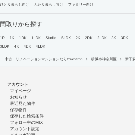
ひとり暮らし向け
ふたり暮らし向け
ファミリー向け
間取りから探す
1R
1K
1DK
1LDK
Studio
SLDK
2K
2DK
2LDK
3K
3DK
3LDK
4K
4DK
4LDK
中古・リノベーションマンションならcowcamo
横浜市神奈川区
新子
アカウント
マイページ
お知らせ
最近見た物件
保存物件
保存した検索条件
フォロー中のMIX
アカウント設定
メルマガ設定