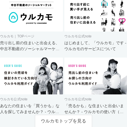
ウルカモ｜TOPページ
ウルカモ公式note
売り出し前の住まいと出会える、
はじめまして、「ウルカモ」です -
中古不動産のソーシャルマーケッ
ウルカモのサービスについて
ト
ウルカモ公式note
ウルカモ公式note
あなたの住まいを「買うかも」な
「売るかも」な住まいと出会いま
人を探してみませんか？ - ウルカ
せんか？ - ウルカモの使い方（買
モの使い方（売主さま向け）
主さま向け）
ウルカモトップを見る