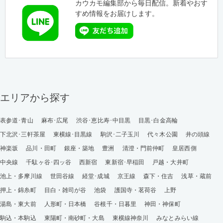
カウカモ編集部から毎日配信。新着やおす
すめ情報をお届けします。
エリアから探す
表参道･青山
麻布･広尾
渋谷･恵比寿･中目黒
目黒･白金高輪
下北沢･三軒茶屋
東横線･目黒線
駒沢･二子玉川
代々木公園
井の頭線
神楽坂
品川・田町
銀座・築地
豊洲
清澄・門前仲町
皇居西側
中央線
千駄ヶ谷･四ッ谷
西新宿
東新宿･早稲田
戸越・大井町
池上・多摩川線
世田谷線
経堂･成城
京王線
森下・住吉
浅草・蔵前
押上・錦糸町
目白・雑司が谷
池袋
護国寺・茗荷谷
上野
湯島・東大前
人形町・日本橋
谷根千・日暮里
神田・神保町
駒込・本駒込
東陽町・南砂町・大島
東横線神奈川
みなとみらい線