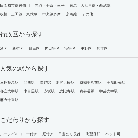
田園都市線神奈川
赤羽・十条・王子
練馬・大江戸線・西武線
板橋・三田線・東武線
中央線多摩
京急線
その他
行政区から探す
港区
新宿区
目黒区
世田谷区
渋谷区
中野区
杉並区
人気の駅から探す
三軒茶屋駅
品川駅
渋谷駅
池尻大橋駅
成城学園前駅
千歳船橋駅
都立大学駅
中目黒駅
赤坂駅
恵比寿駅
表参道駅
学芸大学駅
麻布十番駅
こだわりから探す
ルーフバルコニー付き
庭付き
日当たり良好
眺望良好
ペット可