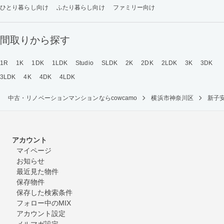
ひとり暮らし向け
ふたり暮らし向け
ファミリー向け
間取りから探す
1R
1K
1DK
1LDK
Studio
SLDK
2K
2DK
2LDK
3K
3DK
3LDK
4K
4DK
4LDK
中古・リノベーションマンションならcowcamo
横浜市神奈川区
新子
アカウント
マイページ
お知らせ
最近見た物件
保存物件
保存した検索条件
フォロー中のMIX
アカウント設定
メルマガ設定