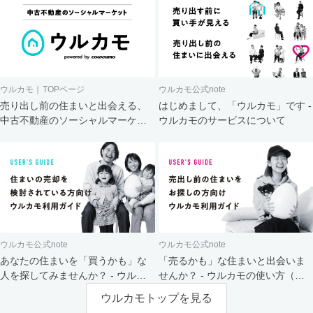
ウルカモ｜TOPページ
ウルカモ公式note
売り出し前の住まいと出会える、
はじめまして、「ウルカモ」です -
中古不動産のソーシャルマーケッ
ウルカモのサービスについて
ト
ウルカモ公式note
ウルカモ公式note
あなたの住まいを「買うかも」な
「売るかも」な住まいと出会いま
人を探してみませんか？ - ウルカ
せんか？ - ウルカモの使い方（買
モの使い方（売主さま向け）
主さま向け）
ウルカモトップを見る