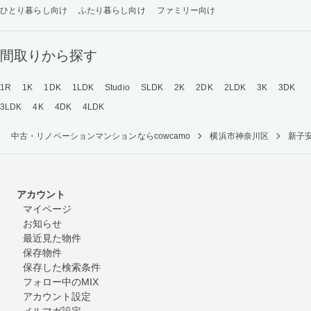
ひとり暮らし向け
ふたり暮らし向け
ファミリー向け
間取りから探す
1R
1K
1DK
1LDK
Studio
SLDK
2K
2DK
2LDK
3K
3DK
3LDK
4K
4DK
4LDK
中古・リノベーションマンションならcowcamo
横浜市神奈川区
新子
アカウント
マイページ
お知らせ
最近見た物件
保存物件
保存した検索条件
フォロー中のMIX
アカウント設定
メルマガ設定