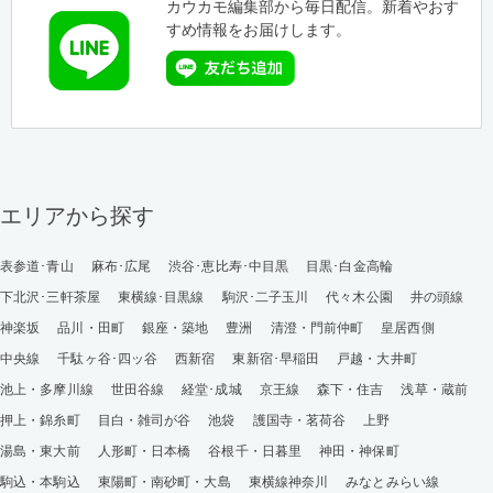
カウカモ編集部から毎日配信。新着やおす
すめ情報をお届けします。
エリアから探す
表参道･青山
麻布･広尾
渋谷･恵比寿･中目黒
目黒･白金高輪
下北沢･三軒茶屋
東横線･目黒線
駒沢･二子玉川
代々木公園
井の頭線
神楽坂
品川・田町
銀座・築地
豊洲
清澄・門前仲町
皇居西側
中央線
千駄ヶ谷･四ッ谷
西新宿
東新宿･早稲田
戸越・大井町
池上・多摩川線
世田谷線
経堂･成城
京王線
森下・住吉
浅草・蔵前
押上・錦糸町
目白・雑司が谷
池袋
護国寺・茗荷谷
上野
湯島・東大前
人形町・日本橋
谷根千・日暮里
神田・神保町
駒込・本駒込
東陽町・南砂町・大島
東横線神奈川
みなとみらい線