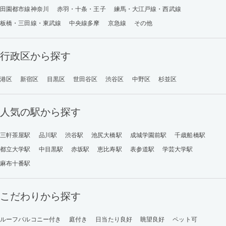
田園都市線神奈川
赤羽・十条・王子
練馬・大江戸線・西武線
板橋・三田線・東武線
中央線多摩
京急線
その他
行政区から探す
港区
新宿区
目黒区
世田谷区
渋谷区
中野区
杉並区
人気の駅から探す
三軒茶屋駅
品川駅
渋谷駅
池尻大橋駅
成城学園前駅
千歳船橋駅
都立大学駅
中目黒駅
赤坂駅
恵比寿駅
表参道駅
学芸大学駅
麻布十番駅
こだわりから探す
ルーフバルコニー付き
庭付き
日当たり良好
眺望良好
ペット可