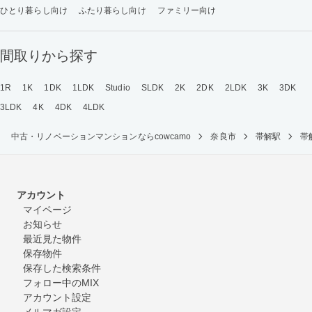
ひとり暮らし向け
ふたり暮らし向け
ファミリー向け
間取りから探す
1R
1K
1DK
1LDK
Studio
SLDK
2K
2DK
2LDK
3K
3DK
3LDK
4K
4DK
4LDK
中古・リノベーションマンションならcowcamo
奈良市
帯解駅
帯
アカウント
マイページ
お知らせ
最近見た物件
保存物件
保存した検索条件
フォロー中のMIX
アカウント設定
メルマガ設定