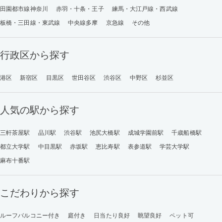
田園都市線神奈川
赤羽・十条・王子
練馬・大江戸線・西武線
板橋・三田線・東武線
中央線多摩
京急線
その他
行政区から探す
港区
新宿区
目黒区
世田谷区
渋谷区
中野区
杉並区
人気の駅から探す
三軒茶屋駅
品川駅
渋谷駅
池尻大橋駅
成城学園前駅
千歳船橋駅
都立大学駅
中目黒駅
赤坂駅
恵比寿駅
表参道駅
学芸大学駅
麻布十番駅
こだわりから探す
ルーフバルコニー付き
庭付き
日当たり良好
眺望良好
ペット可