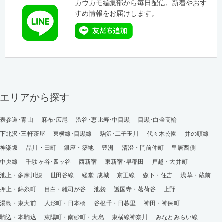
カウカモ編集部から毎日配信。新着やおす
すめ情報をお届けします。
エリアから探す
表参道･青山
麻布･広尾
渋谷･恵比寿･中目黒
目黒･白金高輪
下北沢･三軒茶屋
東横線･目黒線
駒沢･二子玉川
代々木公園
井の頭線
神楽坂
品川・田町
銀座・築地
豊洲
清澄・門前仲町
皇居西側
中央線
千駄ヶ谷･四ッ谷
西新宿
東新宿･早稲田
戸越・大井町
池上・多摩川線
世田谷線
経堂･成城
京王線
森下・住吉
浅草・蔵前
押上・錦糸町
目白・雑司が谷
池袋
護国寺・茗荷谷
上野
湯島・東大前
人形町・日本橋
谷根千・日暮里
神田・神保町
駒込・本駒込
東陽町・南砂町・大島
東横線神奈川
みなとみらい線