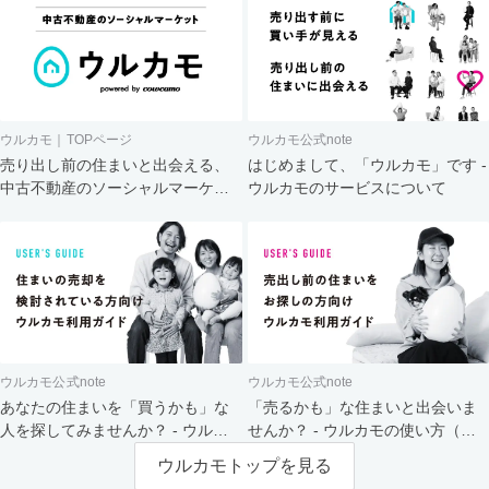
ウルカモ｜TOPページ
ウルカモ公式note
売り出し前の住まいと出会える、
はじめまして、「ウルカモ」です -
中古不動産のソーシャルマーケッ
ウルカモのサービスについて
ト
ウルカモ公式note
ウルカモ公式note
あなたの住まいを「買うかも」な
「売るかも」な住まいと出会いま
人を探してみませんか？ - ウルカ
せんか？ - ウルカモの使い方（買
モの使い方（売主さま向け）
主さま向け）
ウルカモトップを見る