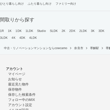
ひとり暮らし向け
ふたり暮らし向け
ファミリー向け
間取りから探す
1R
1K
1DK
1LDK
Studio
SLDK
2K
2DK
2LDK
3K
3DK
3LDK
4K
4DK
4LDK
中古・リノベーションマンションならcowcamo
奈良市
帯解駅
帯
アカウント
マイページ
お知らせ
最近見た物件
保存物件
保存した検索条件
フォロー中のMIX
アカウント設定
メルマガ設定