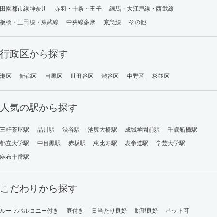
田園都市線神奈川
赤羽・十条・王子
練馬・大江戸線・西武線
板橋・三田線・東武線
中央線多摩
京急線
その他
行政区から探す
港区
新宿区
目黒区
世田谷区
渋谷区
中野区
杉並区
人気の駅から探す
三軒茶屋駅
品川駅
渋谷駅
池尻大橋駅
成城学園前駅
千歳船橋駅
都立大学駅
中目黒駅
赤坂駅
恵比寿駅
表参道駅
学芸大学駅
麻布十番駅
こだわりから探す
ルーフバルコニー付き
庭付き
日当たり良好
眺望良好
ペット可