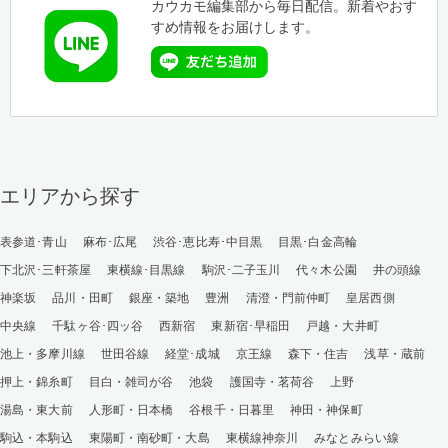
カウカモ編集部から毎日配信。新着やおす
すめ情報をお届けします。
エリアから探す
表参道･青山
麻布･広尾
渋谷･恵比寿･中目黒
目黒･白金高輪
下北沢･三軒茶屋
東横線･目黒線
駒沢･二子玉川
代々木公園
井の頭線
神楽坂
品川・田町
銀座・築地
豊洲
清澄・門前仲町
皇居西側
中央線
千駄ヶ谷･四ッ谷
西新宿
東新宿･早稲田
戸越・大井町
池上・多摩川線
世田谷線
経堂･成城
京王線
森下・住吉
浅草・蔵前
押上・錦糸町
目白・雑司が谷
池袋
護国寺・茗荷谷
上野
湯島・東大前
人形町・日本橋
谷根千・日暮里
神田・神保町
駒込・本駒込
東陽町・南砂町・大島
東横線神奈川
みなとみらい線