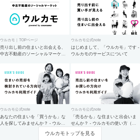
ウルカモ｜TOPページ
ウルカモ公式note
売り出し前の住まいと出会える、
はじめまして、「ウルカモ」です -
中古不動産のソーシャルマーケッ
ウルカモのサービスについて
ト
ウルカモ公式note
ウルカモ公式note
あなたの住まいを「買うかも」な
「売るかも」な住まいと出会いま
人を探してみませんか？ - ウルカ
せんか？ - ウルカモの使い方（買
モの使い方（売主さま向け）
主さま向け）
ウルカモトップを見る