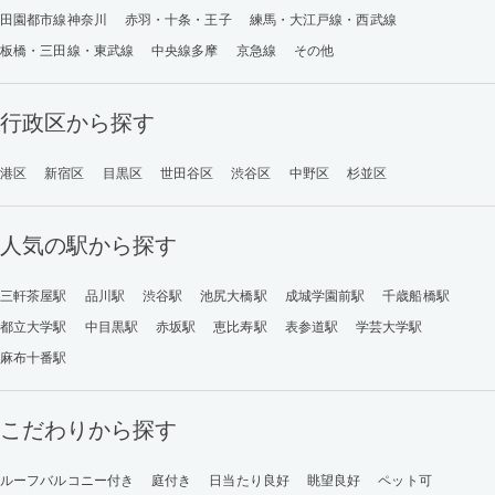
田園都市線神奈川
赤羽・十条・王子
練馬・大江戸線・西武線
板橋・三田線・東武線
中央線多摩
京急線
その他
行政区から探す
港区
新宿区
目黒区
世田谷区
渋谷区
中野区
杉並区
人気の駅から探す
三軒茶屋駅
品川駅
渋谷駅
池尻大橋駅
成城学園前駅
千歳船橋駅
都立大学駅
中目黒駅
赤坂駅
恵比寿駅
表参道駅
学芸大学駅
麻布十番駅
こだわりから探す
ルーフバルコニー付き
庭付き
日当たり良好
眺望良好
ペット可