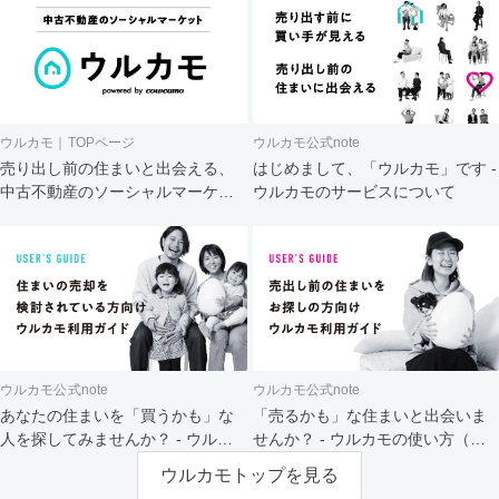
ウルカモ｜TOPページ
ウルカモ公式note
売り出し前の住まいと出会える、
はじめまして、「ウルカモ」です -
中古不動産のソーシャルマーケッ
ウルカモのサービスについて
ト
ウルカモ公式note
ウルカモ公式note
あなたの住まいを「買うかも」な
「売るかも」な住まいと出会いま
人を探してみませんか？ - ウルカ
せんか？ - ウルカモの使い方（買
モの使い方（売主さま向け）
主さま向け）
ウルカモトップを見る