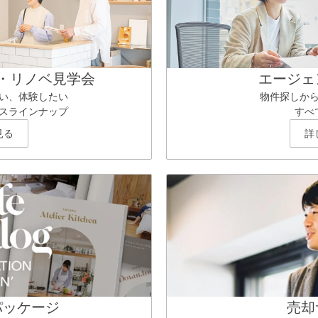
・リノベ見学会
エージェ
い、体験したい
物件探しか
スラインナップ
すべ
見る
詳
パッケージ
売却