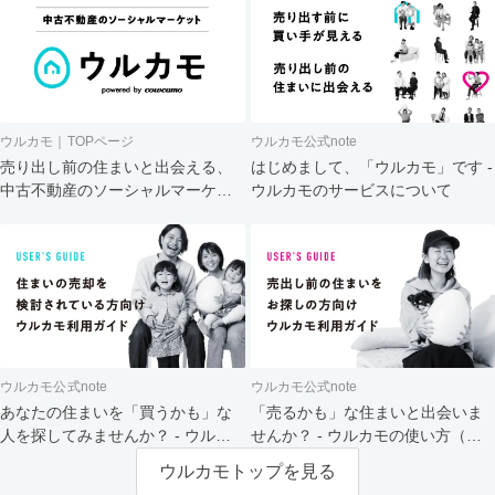
ウルカモ｜TOPページ
ウルカモ公式note
売り出し前の住まいと出会える、
はじめまして、「ウルカモ」です -
中古不動産のソーシャルマーケッ
ウルカモのサービスについて
ト
ウルカモ公式note
ウルカモ公式note
あなたの住まいを「買うかも」な
「売るかも」な住まいと出会いま
人を探してみませんか？ - ウルカ
せんか？ - ウルカモの使い方（買
モの使い方（売主さま向け）
主さま向け）
ウルカモトップを見る