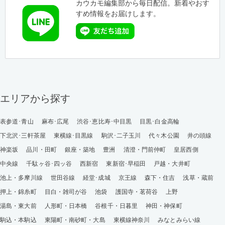
カウカモ編集部から毎日配信。新着やおす
すめ情報をお届けします。
エリアから探す
表参道･青山
麻布･広尾
渋谷･恵比寿･中目黒
目黒･白金高輪
下北沢･三軒茶屋
東横線･目黒線
駒沢･二子玉川
代々木公園
井の頭線
神楽坂
品川・田町
銀座・築地
豊洲
清澄・門前仲町
皇居西側
中央線
千駄ヶ谷･四ッ谷
西新宿
東新宿･早稲田
戸越・大井町
池上・多摩川線
世田谷線
経堂･成城
京王線
森下・住吉
浅草・蔵前
押上・錦糸町
目白・雑司が谷
池袋
護国寺・茗荷谷
上野
湯島・東大前
人形町・日本橋
谷根千・日暮里
神田・神保町
駒込・本駒込
東陽町・南砂町・大島
東横線神奈川
みなとみらい線