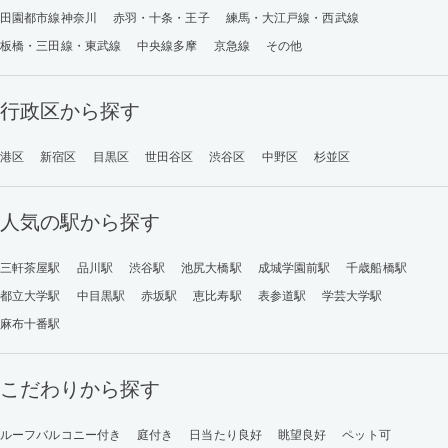
田園都市線神奈川
赤羽・十条・王子
練馬・大江戸線・西武線
板橋・三田線・東武線
中央線多摩
京急線
その他
行政区から探す
港区
新宿区
目黒区
世田谷区
渋谷区
中野区
杉並区
人気の駅から探す
三軒茶屋駅
品川駅
渋谷駅
池尻大橋駅
成城学園前駅
千歳船橋駅
都立大学駅
中目黒駅
赤坂駅
恵比寿駅
表参道駅
学芸大学駅
麻布十番駅
こだわりから探す
ルーフバルコニー付き
庭付き
日当たり良好
眺望良好
ペット可