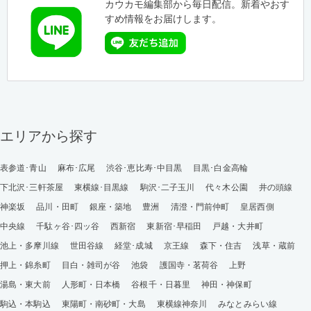
カウカモ編集部から毎日配信。新着やおす
すめ情報をお届けします。
エリアから探す
表参道･青山
麻布･広尾
渋谷･恵比寿･中目黒
目黒･白金高輪
下北沢･三軒茶屋
東横線･目黒線
駒沢･二子玉川
代々木公園
井の頭線
神楽坂
品川・田町
銀座・築地
豊洲
清澄・門前仲町
皇居西側
中央線
千駄ヶ谷･四ッ谷
西新宿
東新宿･早稲田
戸越・大井町
池上・多摩川線
世田谷線
経堂･成城
京王線
森下・住吉
浅草・蔵前
押上・錦糸町
目白・雑司が谷
池袋
護国寺・茗荷谷
上野
湯島・東大前
人形町・日本橋
谷根千・日暮里
神田・神保町
駒込・本駒込
東陽町・南砂町・大島
東横線神奈川
みなとみらい線