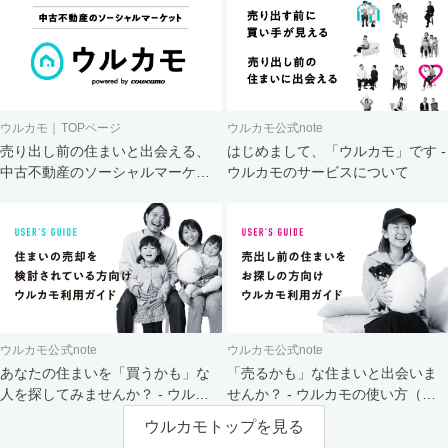
ウルカモ｜TOPページ
ウルカモ公式note
売り出し前の住まいと出会える、
はじめまして、「ウルカモ」です -
中古不動産のソーシャルマーケッ
ウルカモのサービスについて
ト
ウルカモ公式note
ウルカモ公式note
あなたの住まいを「買うかも」な
「売るかも」な住まいと出会いま
人を探してみませんか？ - ウルカ
せんか？ - ウルカモの使い方（買
モの使い方（売主さま向け）
主さま向け）
ウルカモトップを見る