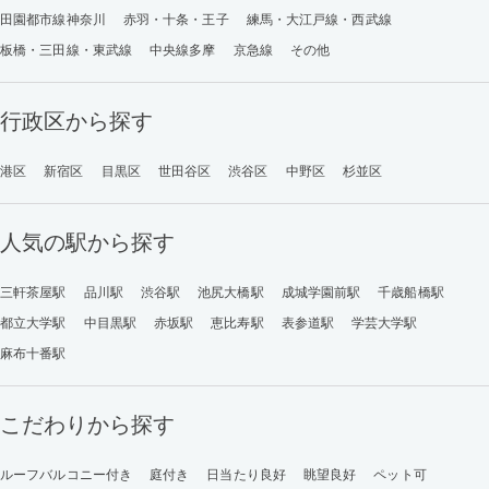
田園都市線神奈川
赤羽・十条・王子
練馬・大江戸線・西武線
板橋・三田線・東武線
中央線多摩
京急線
その他
行政区から探す
港区
新宿区
目黒区
世田谷区
渋谷区
中野区
杉並区
人気の駅から探す
三軒茶屋駅
品川駅
渋谷駅
池尻大橋駅
成城学園前駅
千歳船橋駅
都立大学駅
中目黒駅
赤坂駅
恵比寿駅
表参道駅
学芸大学駅
麻布十番駅
こだわりから探す
ルーフバルコニー付き
庭付き
日当たり良好
眺望良好
ペット可