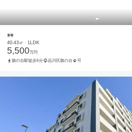
新着
40.43㎡
1LDK
・
5,500
万円
旗の台駅徒歩5分
品川区旗の台
可