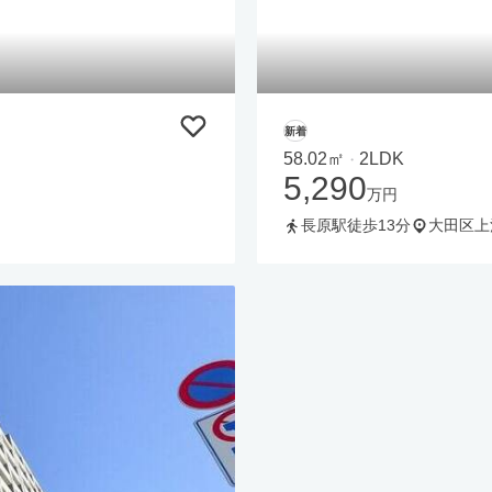
新着
58.02㎡
2LDK
・
5,290
万円
長原駅徒歩13分
大田区上