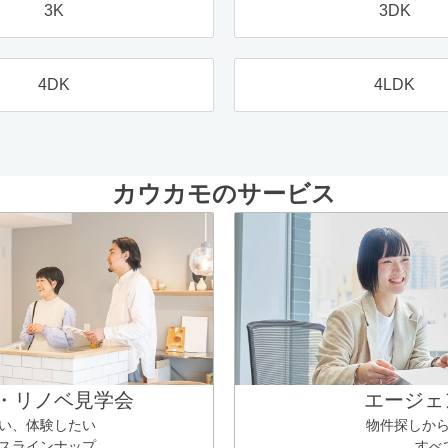
3K
3DK
4DK
4LDK
カウカモのサービス
・リノベ見学会
エージェ
い、体験したい
物件探しか
スラインナップ
すべ