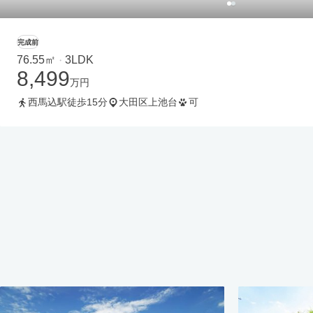
完成前
76.55㎡
3LDK
・
8,499
万円
西馬込駅徒歩15分
大田区上池台
可