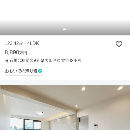
123.42㎡
4LDK
・
8,890
万円
石川台駅徒歩9分
大田区東雪谷
不可
おもいでの帰り道