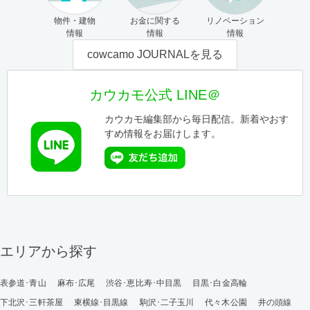
物件・建物
お金に関する
リノベーション
情報
情報
情報
cowcamo JOURNALを見る
カウカモ公式 LINE＠
カウカモ編集部から毎日配信。新着やおす
すめ情報をお届けします。
エリアから探す
表参道･青山
麻布･広尾
渋谷･恵比寿･中目黒
目黒･白金高輪
下北沢･三軒茶屋
東横線･目黒線
駒沢･二子玉川
代々木公園
井の頭線