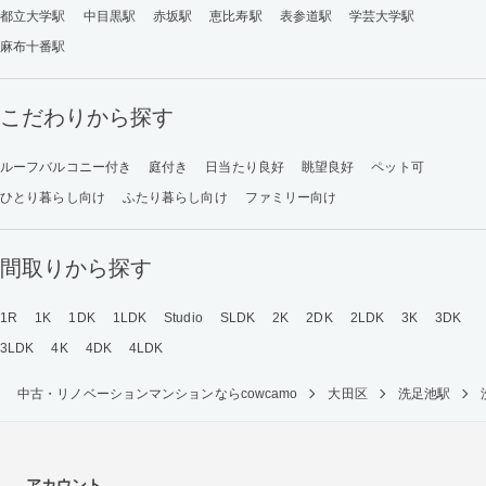
都立大学駅
中目黒駅
赤坂駅
恵比寿駅
表参道駅
学芸大学駅
麻布十番駅
こだわりから探す
ルーフバルコニー付き
庭付き
日当たり良好
眺望良好
ペット可
ひとり暮らし向け
ふたり暮らし向け
ファミリー向け
間取りから探す
1R
1K
1DK
1LDK
Studio
SLDK
2K
2DK
2LDK
3K
3DK
3LDK
4K
4DK
4LDK
中古・リノベーションマンションならcowcamo
大田区
洗足池駅
アカウント