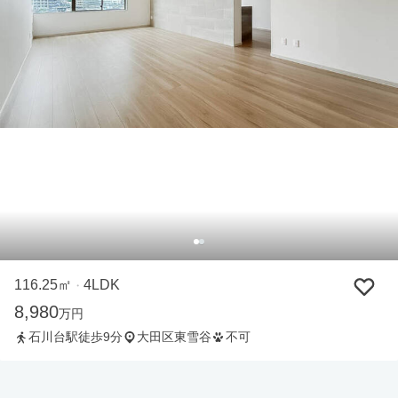
116.25㎡
4LDK
・
8,980
万円
石川台駅徒歩9分
大田区東雪谷
不可