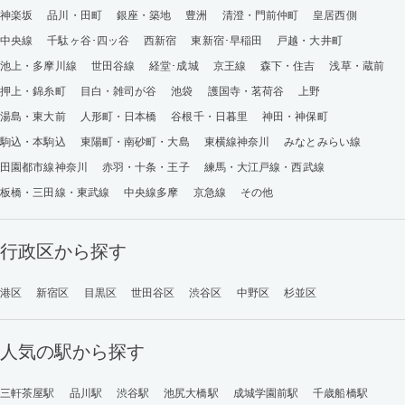
神楽坂
品川・田町
銀座・築地
豊洲
清澄・門前仲町
皇居西側
中央線
千駄ヶ谷･四ッ谷
西新宿
東新宿･早稲田
戸越・大井町
池上・多摩川線
世田谷線
経堂･成城
京王線
森下・住吉
浅草・蔵前
押上・錦糸町
目白・雑司が谷
池袋
護国寺・茗荷谷
上野
湯島・東大前
人形町・日本橋
谷根千・日暮里
神田・神保町
駒込・本駒込
東陽町・南砂町・大島
東横線神奈川
みなとみらい線
田園都市線神奈川
赤羽・十条・王子
練馬・大江戸線・西武線
板橋・三田線・東武線
中央線多摩
京急線
その他
行政区から探す
港区
新宿区
目黒区
世田谷区
渋谷区
中野区
杉並区
人気の駅から探す
三軒茶屋駅
品川駅
渋谷駅
池尻大橋駅
成城学園前駅
千歳船橋駅