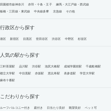
田園都市線神奈川
赤羽・十条・王子
練馬・大江戸線・西武線
板橋・三田線・東武線
中央線多摩
京急線
その他
行政区から探す
港区
新宿区
目黒区
世田谷区
渋谷区
中野区
杉並区
人気の駅から探す
三軒茶屋駅
品川駅
渋谷駅
池尻大橋駅
成城学園前駅
千歳船橋駅
都立大学駅
中目黒駅
赤坂駅
恵比寿駅
表参道駅
学芸大学駅
麻布十番駅
こだわりから探す
ルーフバルコニー付き
庭付き
日当たり良好
眺望良好
ペット可