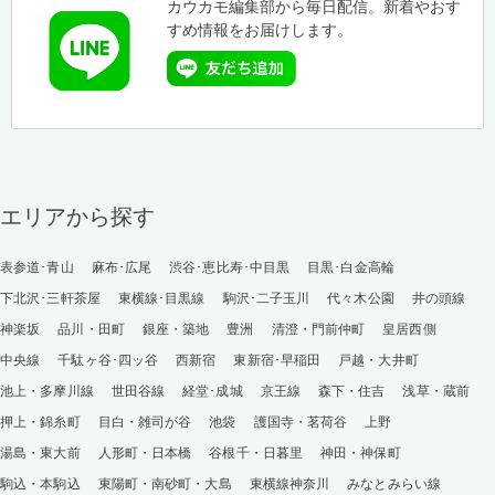
カウカモ編集部から毎日配信。新着やおす
すめ情報をお届けします。
エリアから探す
表参道･青山
麻布･広尾
渋谷･恵比寿･中目黒
目黒･白金高輪
下北沢･三軒茶屋
東横線･目黒線
駒沢･二子玉川
代々木公園
井の頭線
神楽坂
品川・田町
銀座・築地
豊洲
清澄・門前仲町
皇居西側
中央線
千駄ヶ谷･四ッ谷
西新宿
東新宿･早稲田
戸越・大井町
池上・多摩川線
世田谷線
経堂･成城
京王線
森下・住吉
浅草・蔵前
押上・錦糸町
目白・雑司が谷
池袋
護国寺・茗荷谷
上野
湯島・東大前
人形町・日本橋
谷根千・日暮里
神田・神保町
駒込・本駒込
東陽町・南砂町・大島
東横線神奈川
みなとみらい線