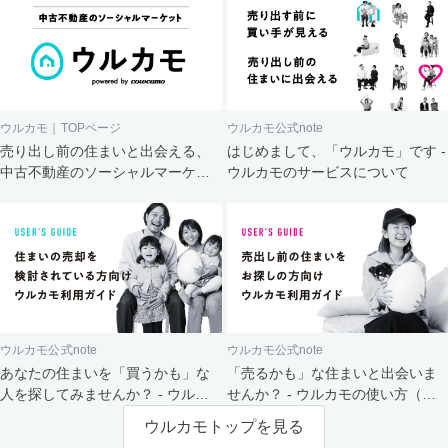
ウルカモ｜TOPページ
ウルカモ公式note
売り出し前の住まいと出会える、
はじめまして、「ウルカモ」です -
中古不動産のソーシャルマーケッ
ウルカモのサービスについて
ト
ウルカモ公式note
ウルカモ公式note
あなたの住まいを「買うかも」な
「売るかも」な住まいと出会いま
人を探してみませんか？ - ウルカ
せんか？ - ウルカモの使い方（買
モの使い方（売主さま向け）
主さま向け）
ウルカモトップを見る