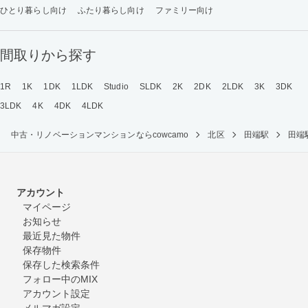
ひとり暮らし向け
ふたり暮らし向け
ファミリー向け
間取りから探す
1R
1K
1DK
1LDK
Studio
SLDK
2K
2DK
2LDK
3K
3DK
3LDK
4K
4DK
4LDK
中古・リノベーションマンションならcowcamo
北区
田端駅
田端
アカウント
マイページ
お知らせ
最近見た物件
保存物件
保存した検索条件
フォロー中のMIX
アカウント設定
メルマガ設定