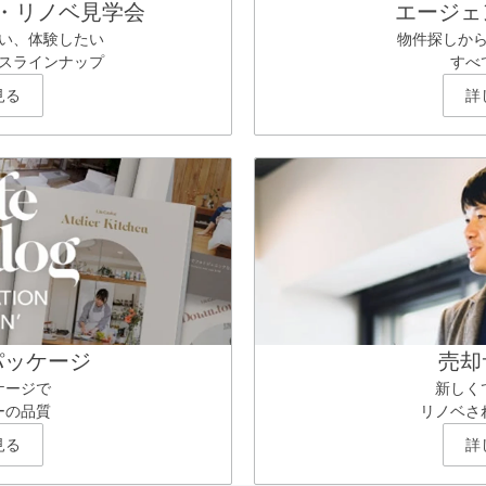
・リノベ見学会
エージェ
い、体験したい
物件探しか
スラインナップ
すべ
見る
詳
パッケージ
売却
ケージで
新しく
ーの品質
リノベさ
見る
詳