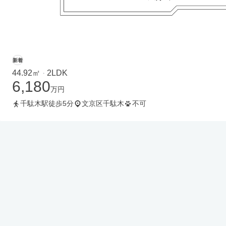
新着
44.92㎡
2LDK
・
6,180
万円
千駄木駅徒歩5分
文京区千駄木
不可