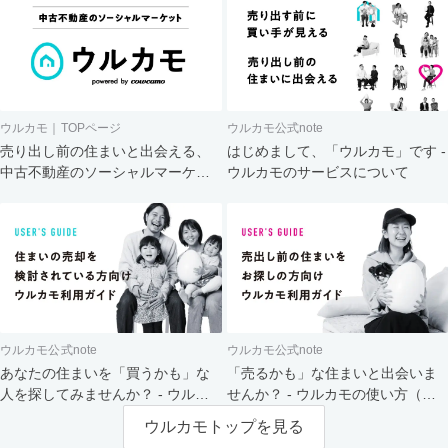
ウルカモ｜TOPページ
ウルカモ公式note
売り出し前の住まいと出会える、
はじめまして、「ウルカモ」です -
中古不動産のソーシャルマーケッ
ウルカモのサービスについて
ト
ウルカモ公式note
ウルカモ公式note
あなたの住まいを「買うかも」な
「売るかも」な住まいと出会いま
人を探してみませんか？ - ウルカ
せんか？ - ウルカモの使い方（買
モの使い方（売主さま向け）
主さま向け）
ウルカモトップを見る