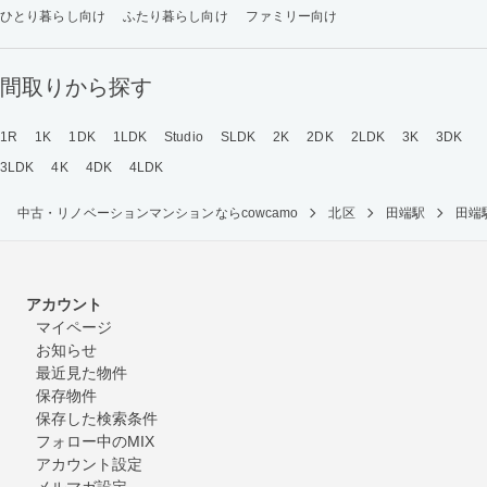
ひとり暮らし向け
ふたり暮らし向け
ファミリー向け
間取りから探す
1R
1K
1DK
1LDK
Studio
SLDK
2K
2DK
2LDK
3K
3DK
3LDK
4K
4DK
4LDK
中古・リノベーションマンションならcowcamo
北区
田端駅
田端
アカウント
マイページ
お知らせ
最近見た物件
保存物件
保存した検索条件
フォロー中のMIX
アカウント設定
メルマガ設定