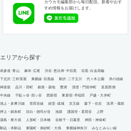
カウカモ編集部から毎日配信。新着やおす
すめ情報をお届けします。
エリアから探す
表参道･青山
麻布･広尾
渋谷･恵比寿･中目黒
目黒･白金高輪
下北沢･三軒茶屋
東横線･目黒線
駒沢･二子玉川
代々木公園
井の頭線
神楽坂
品川・田町
銀座・築地
豊洲
清澄・門前仲町
皇居西側
中央線
千駄ヶ谷･四ッ谷
西新宿
東新宿･早稲田
戸越・大井町
池上・多摩川線
世田谷線
経堂･成城
京王線
森下・住吉
浅草・蔵前
押上・錦糸町
目白・雑司が谷
池袋
護国寺・茗荷谷
上野
湯島・東大前
人形町・日本橋
谷根千・日暮里
神田・神保町
駒込・本駒込
東陽町・南砂町・大島
東横線神奈川
みなとみらい線