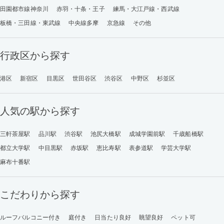
田園都市線神奈川
赤羽・十条・王子
練馬・大江戸線・西武線
板橋・三田線・東武線
中央線多摩
京急線
その他
行政区から探す
港区
新宿区
目黒区
世田谷区
渋谷区
中野区
杉並区
人気の駅から探す
三軒茶屋駅
品川駅
渋谷駅
池尻大橋駅
成城学園前駅
千歳船橋駅
都立大学駅
中目黒駅
赤坂駅
恵比寿駅
表参道駅
学芸大学駅
麻布十番駅
こだわりから探す
ルーフバルコニー付き
庭付き
日当たり良好
眺望良好
ペット可