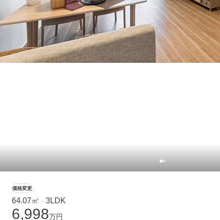
価格変更
64.07㎡
3LDK
・
6,998
万円