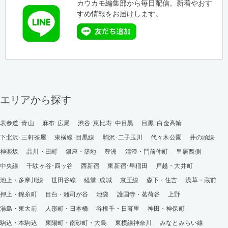
カウカモ編集部から毎日配信。新着やおす
すめ情報をお届けします。
エリアから探す
表参道･青山
麻布･広尾
渋谷･恵比寿･中目黒
目黒･白金高輪
下北沢･三軒茶屋
東横線･目黒線
駒沢･二子玉川
代々木公園
井の頭線
神楽坂
品川・田町
銀座・築地
豊洲
清澄・門前仲町
皇居西側
中央線
千駄ヶ谷･四ッ谷
西新宿
東新宿･早稲田
戸越・大井町
池上・多摩川線
世田谷線
経堂･成城
京王線
森下・住吉
浅草・蔵前
押上・錦糸町
目白・雑司が谷
池袋
護国寺・茗荷谷
上野
湯島・東大前
人形町・日本橋
谷根千・日暮里
神田・神保町
駒込・本駒込
東陽町・南砂町・大島
東横線神奈川
みなとみらい線