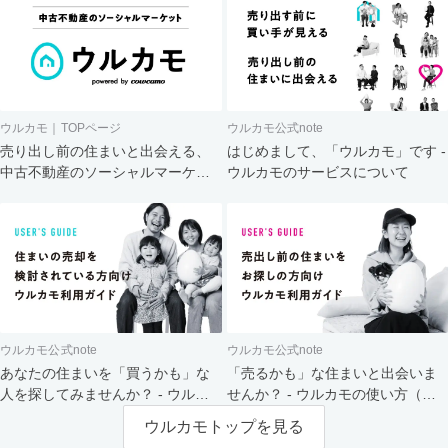
ウルカモ｜TOPページ
ウルカモ公式note
売り出し前の住まいと出会える、
はじめまして、「ウルカモ」です -
中古不動産のソーシャルマーケッ
ウルカモのサービスについて
ト
ウルカモ公式note
ウルカモ公式note
あなたの住まいを「買うかも」な
「売るかも」な住まいと出会いま
人を探してみませんか？ - ウルカ
せんか？ - ウルカモの使い方（買
モの使い方（売主さま向け）
主さま向け）
ウルカモトップを見る