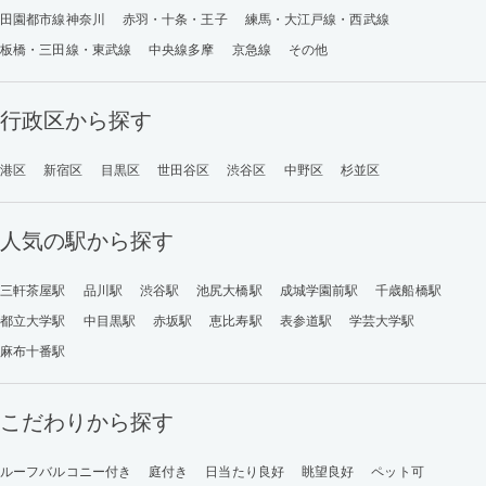
田園都市線神奈川
赤羽・十条・王子
練馬・大江戸線・西武線
板橋・三田線・東武線
中央線多摩
京急線
その他
行政区から探す
港区
新宿区
目黒区
世田谷区
渋谷区
中野区
杉並区
人気の駅から探す
三軒茶屋駅
品川駅
渋谷駅
池尻大橋駅
成城学園前駅
千歳船橋駅
都立大学駅
中目黒駅
赤坂駅
恵比寿駅
表参道駅
学芸大学駅
麻布十番駅
こだわりから探す
ルーフバルコニー付き
庭付き
日当たり良好
眺望良好
ペット可