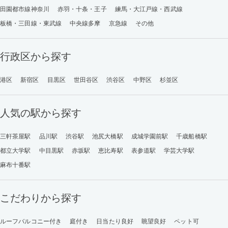
田園都市線神奈川
赤羽・十条・王子
練馬・大江戸線・西武線
板橋・三田線・東武線
中央線多摩
京急線
その他
行政区から探す
港区
新宿区
目黒区
世田谷区
渋谷区
中野区
杉並区
人気の駅から探す
三軒茶屋駅
品川駅
渋谷駅
池尻大橋駅
成城学園前駅
千歳船橋駅
都立大学駅
中目黒駅
赤坂駅
恵比寿駅
表参道駅
学芸大学駅
麻布十番駅
こだわりから探す
ルーフバルコニー付き
庭付き
日当たり良好
眺望良好
ペット可