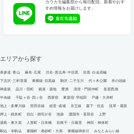
カウカモ編集部から毎日配信。新着やおす
すめ情報をお届けします。
エリアから探す
表参道･青山
麻布･広尾
渋谷･恵比寿･中目黒
目黒･白金高輪
下北沢･三軒茶屋
東横線･目黒線
駒沢･二子玉川
代々木公園
井の頭線
神楽坂
品川・田町
銀座・築地
豊洲
清澄・門前仲町
皇居西側
中央線
千駄ヶ谷･四ッ谷
西新宿
東新宿･早稲田
戸越・大井町
池上・多摩川線
世田谷線
経堂･成城
京王線
森下・住吉
浅草・蔵前
押上・錦糸町
目白・雑司が谷
池袋
護国寺・茗荷谷
上野
湯島・東大前
人形町・日本橋
谷根千・日暮里
神田・神保町
駒込・本駒込
東陽町・南砂町・大島
東横線神奈川
みなとみらい線