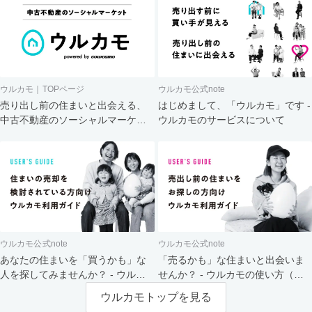
ウルカモ｜TOPページ
ウルカモ公式note
売り出し前の住まいと出会える、
はじめまして、「ウルカモ」です -
中古不動産のソーシャルマーケッ
ウルカモのサービスについて
ト
ウルカモ公式note
ウルカモ公式note
あなたの住まいを「買うかも」な
「売るかも」な住まいと出会いま
人を探してみませんか？ - ウルカ
せんか？ - ウルカモの使い方（買
モの使い方（売主さま向け）
主さま向け）
ウルカモトップを見る