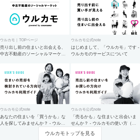
ウルカモ｜TOPページ
ウルカモ公式note
売り出し前の住まいと出会える、
はじめまして、「ウルカモ」です -
中古不動産のソーシャルマーケッ
ウルカモのサービスについて
ト
ウルカモ公式note
ウルカモ公式note
あなたの住まいを「買うかも」な
「売るかも」な住まいと出会いま
人を探してみませんか？ - ウルカ
せんか？ - ウルカモの使い方（買
モの使い方（売主さま向け）
主さま向け）
ウルカモトップを見る