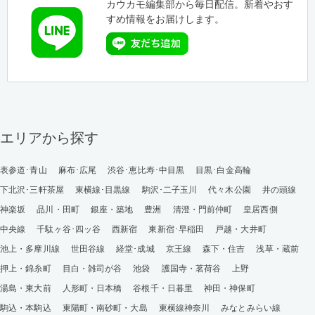
カウカモ編集部から毎日配信。新着やおす
すめ情報をお届けします。
エリアから探す
表参道･青山
麻布･広尾
渋谷･恵比寿･中目黒
目黒･白金高輪
下北沢･三軒茶屋
東横線･目黒線
駒沢･二子玉川
代々木公園
井の頭線
神楽坂
品川・田町
銀座・築地
豊洲
清澄・門前仲町
皇居西側
中央線
千駄ヶ谷･四ッ谷
西新宿
東新宿･早稲田
戸越・大井町
池上・多摩川線
世田谷線
経堂･成城
京王線
森下・住吉
浅草・蔵前
押上・錦糸町
目白・雑司が谷
池袋
護国寺・茗荷谷
上野
湯島・東大前
人形町・日本橋
谷根千・日暮里
神田・神保町
駒込・本駒込
東陽町・南砂町・大島
東横線神奈川
みなとみらい線