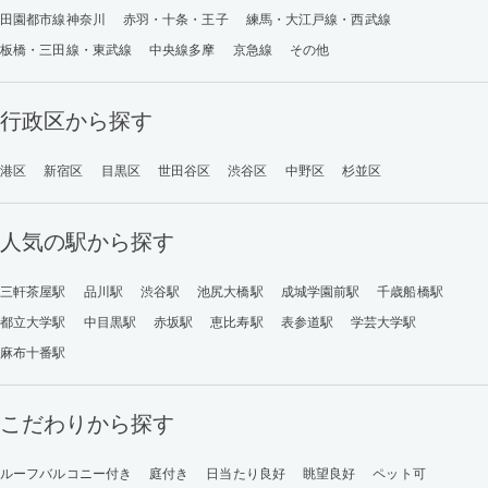
田園都市線神奈川
赤羽・十条・王子
練馬・大江戸線・西武線
板橋・三田線・東武線
中央線多摩
京急線
その他
行政区から探す
港区
新宿区
目黒区
世田谷区
渋谷区
中野区
杉並区
人気の駅から探す
三軒茶屋駅
品川駅
渋谷駅
池尻大橋駅
成城学園前駅
千歳船橋駅
都立大学駅
中目黒駅
赤坂駅
恵比寿駅
表参道駅
学芸大学駅
麻布十番駅
こだわりから探す
ルーフバルコニー付き
庭付き
日当たり良好
眺望良好
ペット可