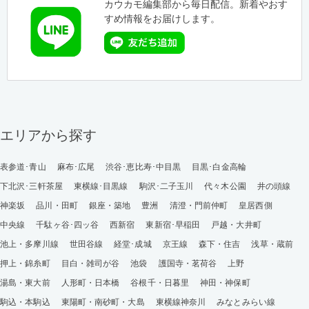
カウカモ編集部から毎日配信。新着やおす
すめ情報をお届けします。
エリアから探す
表参道･青山
麻布･広尾
渋谷･恵比寿･中目黒
目黒･白金高輪
下北沢･三軒茶屋
東横線･目黒線
駒沢･二子玉川
代々木公園
井の頭線
神楽坂
品川・田町
銀座・築地
豊洲
清澄・門前仲町
皇居西側
中央線
千駄ヶ谷･四ッ谷
西新宿
東新宿･早稲田
戸越・大井町
池上・多摩川線
世田谷線
経堂･成城
京王線
森下・住吉
浅草・蔵前
押上・錦糸町
目白・雑司が谷
池袋
護国寺・茗荷谷
上野
湯島・東大前
人形町・日本橋
谷根千・日暮里
神田・神保町
駒込・本駒込
東陽町・南砂町・大島
東横線神奈川
みなとみらい線