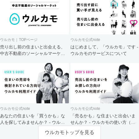
ウルカモ｜TOPページ
ウルカモ公式note
売り出し前の住まいと出会える、
はじめまして、「ウルカモ」です -
中古不動産のソーシャルマーケッ
ウルカモのサービスについて
ト
ウルカモ公式note
ウルカモ公式note
あなたの住まいを「買うかも」な
「売るかも」な住まいと出会いま
人を探してみませんか？ - ウルカ
せんか？ - ウルカモの使い方（買
モの使い方（売主さま向け）
主さま向け）
ウルカモトップを見る