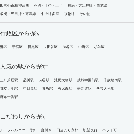
田園都市線神奈川
赤羽・十条・王子
練馬・大江戸線・西武線
板橋・三田線・東武線
中央線多摩
京急線
その他
行政区から探す
港区
新宿区
目黒区
世田谷区
渋谷区
中野区
杉並区
人気の駅から探す
三軒茶屋駅
品川駅
渋谷駅
池尻大橋駅
成城学園前駅
千歳船橋駅
都立大学駅
中目黒駅
赤坂駅
恵比寿駅
表参道駅
学芸大学駅
麻布十番駅
こだわりから探す
ルーフバルコニー付き
庭付き
日当たり良好
眺望良好
ペット可