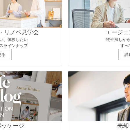
・リノベ見学会
エージェ
い、体験したい
物件探しか
スラインナップ
すべ
見る
詳
パッケージ
売却