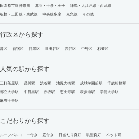
田園都市線神奈川
赤羽・十条・王子
練馬・大江戸線・西武線
板橋・三田線・東武線
中央線多摩
京急線
その他
行政区から探す
港区
新宿区
目黒区
世田谷区
渋谷区
中野区
杉並区
人気の駅から探す
三軒茶屋駅
品川駅
渋谷駅
池尻大橋駅
成城学園前駅
千歳船橋駅
都立大学駅
中目黒駅
赤坂駅
恵比寿駅
表参道駅
学芸大学駅
麻布十番駅
こだわりから探す
ルーフバルコニー付き
庭付き
日当たり良好
眺望良好
ペット可