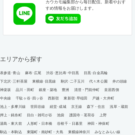
カウカモ編集部から毎日配信。新着やおす
すめ情報をお届けします。
エリアから探す
表参道･青山
麻布･広尾
渋谷･恵比寿･中目黒
目黒･白金高輪
下北沢･三軒茶屋
東横線･目黒線
駒沢･二子玉川
代々木公園
井の頭線
神楽坂
品川・田町
銀座・築地
豊洲
清澄・門前仲町
皇居西側
中央線
千駄ヶ谷･四ッ谷
西新宿
東新宿･早稲田
戸越・大井町
池上・多摩川線
世田谷線
経堂･成城
京王線
森下・住吉
浅草・蔵前
押上・錦糸町
目白・雑司が谷
池袋
護国寺・茗荷谷
上野
湯島・東大前
人形町・日本橋
谷根千・日暮里
神田・神保町
駒込・本駒込
東陽町・南砂町・大島
東横線神奈川
みなとみらい線