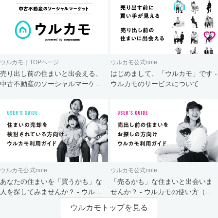
ウルカモ｜TOPページ
ウルカモ公式note
売り出し前の住まいと出会える、
はじめまして、「ウルカモ」です -
中古不動産のソーシャルマーケッ
ウルカモのサービスについて
ト
ウルカモ公式note
ウルカモ公式note
あなたの住まいを「買うかも」な
「売るかも」な住まいと出会いま
人を探してみませんか？ - ウルカ
せんか？ - ウルカモの使い方（買
モの使い方（売主さま向け）
主さま向け）
ウルカモトップを見る