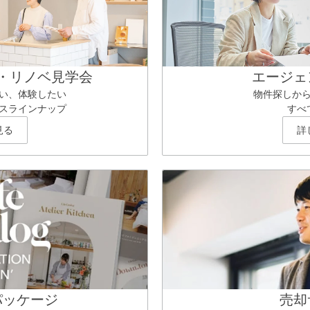
・リノベ見学会
エージェ
い、体験したい
物件探しか
スラインナップ
すべ
見る
詳
パッケージ
売却