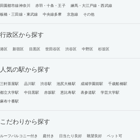
田園都市線神奈川
赤羽・十条・王子
練馬・大江戸線・西武線
板橋・三田線・東武線
中央線多摩
京急線
その他
行政区から探す
港区
新宿区
目黒区
世田谷区
渋谷区
中野区
杉並区
人気の駅から探す
三軒茶屋駅
品川駅
渋谷駅
池尻大橋駅
成城学園前駅
千歳船橋駅
都立大学駅
中目黒駅
赤坂駅
恵比寿駅
表参道駅
学芸大学駅
麻布十番駅
こだわりから探す
ルーフバルコニー付き
庭付き
日当たり良好
眺望良好
ペット可