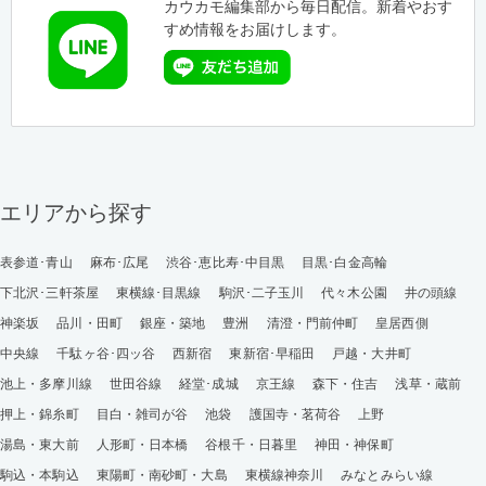
カウカモ編集部から毎日配信。新着やおす
すめ情報をお届けします。
エリアから探す
表参道･青山
麻布･広尾
渋谷･恵比寿･中目黒
目黒･白金高輪
下北沢･三軒茶屋
東横線･目黒線
駒沢･二子玉川
代々木公園
井の頭線
神楽坂
品川・田町
銀座・築地
豊洲
清澄・門前仲町
皇居西側
中央線
千駄ヶ谷･四ッ谷
西新宿
東新宿･早稲田
戸越・大井町
池上・多摩川線
世田谷線
経堂･成城
京王線
森下・住吉
浅草・蔵前
押上・錦糸町
目白・雑司が谷
池袋
護国寺・茗荷谷
上野
湯島・東大前
人形町・日本橋
谷根千・日暮里
神田・神保町
駒込・本駒込
東陽町・南砂町・大島
東横線神奈川
みなとみらい線