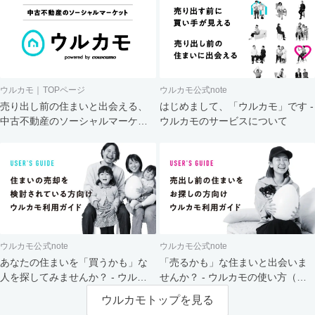
ウルカモ｜TOPページ
ウルカモ公式note
売り出し前の住まいと出会える、
はじめまして、「ウルカモ」です -
中古不動産のソーシャルマーケッ
ウルカモのサービスについて
ト
ウルカモ公式note
ウルカモ公式note
あなたの住まいを「買うかも」な
「売るかも」な住まいと出会いま
人を探してみませんか？ - ウルカ
せんか？ - ウルカモの使い方（買
モの使い方（売主さま向け）
主さま向け）
ウルカモトップを見る