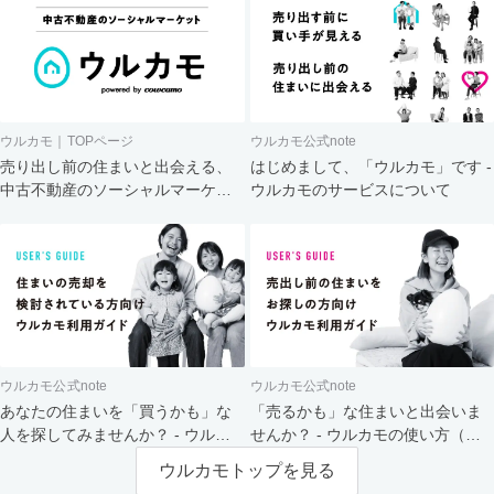
ウルカモ｜TOPページ
ウルカモ公式note
売り出し前の住まいと出会える、
はじめまして、「ウルカモ」です -
中古不動産のソーシャルマーケッ
ウルカモのサービスについて
ト
ウルカモ公式note
ウルカモ公式note
あなたの住まいを「買うかも」な
「売るかも」な住まいと出会いま
人を探してみませんか？ - ウルカ
せんか？ - ウルカモの使い方（買
モの使い方（売主さま向け）
主さま向け）
ウルカモトップを見る