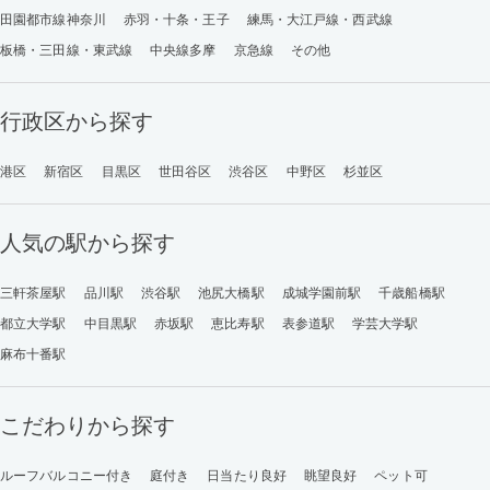
田園都市線神奈川
赤羽・十条・王子
練馬・大江戸線・西武線
板橋・三田線・東武線
中央線多摩
京急線
その他
行政区から探す
港区
新宿区
目黒区
世田谷区
渋谷区
中野区
杉並区
人気の駅から探す
三軒茶屋駅
品川駅
渋谷駅
池尻大橋駅
成城学園前駅
千歳船橋駅
都立大学駅
中目黒駅
赤坂駅
恵比寿駅
表参道駅
学芸大学駅
麻布十番駅
こだわりから探す
ルーフバルコニー付き
庭付き
日当たり良好
眺望良好
ペット可