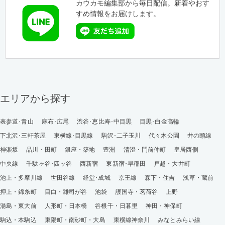
カウカモ編集部から毎日配信。新着やおす
すめ情報をお届けします。
エリアから探す
表参道･青山
麻布･広尾
渋谷･恵比寿･中目黒
目黒･白金高輪
下北沢･三軒茶屋
東横線･目黒線
駒沢･二子玉川
代々木公園
井の頭線
神楽坂
品川・田町
銀座・築地
豊洲
清澄・門前仲町
皇居西側
中央線
千駄ヶ谷･四ッ谷
西新宿
東新宿･早稲田
戸越・大井町
池上・多摩川線
世田谷線
経堂･成城
京王線
森下・住吉
浅草・蔵前
押上・錦糸町
目白・雑司が谷
池袋
護国寺・茗荷谷
上野
湯島・東大前
人形町・日本橋
谷根千・日暮里
神田・神保町
駒込・本駒込
東陽町・南砂町・大島
東横線神奈川
みなとみらい線